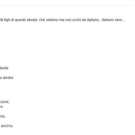
lti figli di questo stivale, che vedono ma con occhi da italiano.. italiano vero...
 dente
o destra
cuore,
e.
ria,
 anch'io.