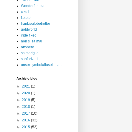
Tweed Run
Wonderfurluka
cizuti
f.o.p.p
frankieglobetrotter
goldworld
iride fixed
non si sa mai
ottonero
salmoriglio
sanforized
unsexsymbolallasettimana
Archivio blog
►
2021
(1)
►
2020
(1)
►
2019
(5)
►
2018
(1)
►
2017
(10)
►
2016
(32)
►
2015
(53)