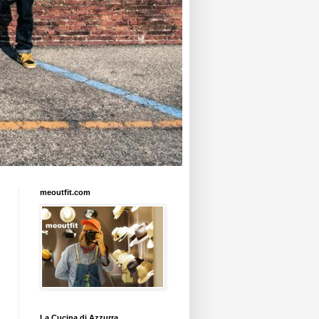
meoutfit.com
La Cucina di Azzurra