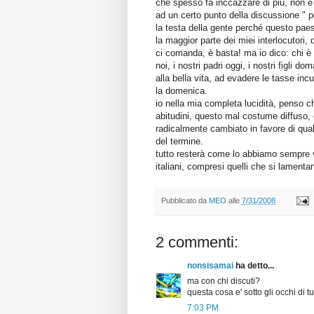
che spesso fa inccazzare di più, non è 
ad un certo punto della discussione " 
la testa della gente perché questo pae
la maggior parte dei miei interlocutori,
ci comanda, è basta! ma io dico: chi è
noi, i nostri padri oggi, i nostri figli d
alla bella vita, ad evadere le tasse inc
la domenica.
io nella mia completa lucidità, penso ch
abitudini, questo mal costume diffuso, 
radicalmente cambiato in favore di qua
del termine.
tutto resterà come lo abbiamo sempre vi
italiani, compresi quelli che si lamenta
Pubblicato da
MEO
alle
7/31/2008
2 commenti:
nonsisamai
ha detto...
ma con chi discuti?
questa cosa e' sotto gli occhi di 
7:03 PM