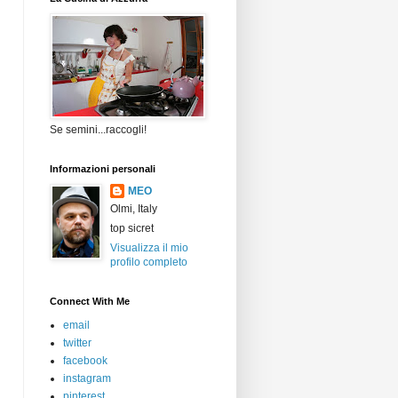
Se semini...raccogli!
Informazioni personali
MEO
Olmi, Italy
top sicret
Visualizza il mio
profilo completo
Connect With Me
email
twitter
facebook
instagram
pinterest