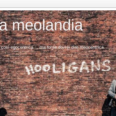
da meolandia
 così egocentrica.... ma forse dovrei dire meocentrica.