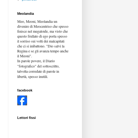
Meolandia
Meo, Meoni, Meolandia un
divenire di Meocentriso che spesso
finisce nel megaloide, ma visto che
questo frullato di ego porta spesso
il sorriso sui volti dei malcapitati
che ci si imbattono. "Dio salvi la
Regina e se gli avanza tempo anche
il Meoni".
In parole povere, il Diario
"fotografico" del sottoscritto,
talvolta corredate di parole in
libertà,
spesso inutili.
facebook
Lettori fissi