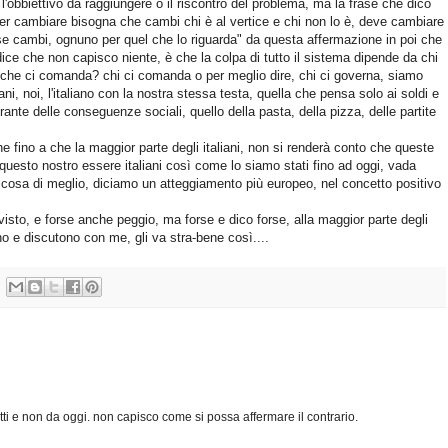
l'obbiettivo da raggiungere o il riscontro del problema, ma la frase che dico
per cambiare bisogna che cambi chi è al vertice e chi non lo è, deve cambiare
se cambi, ognuno per quel che lo riguarda" da questa affermazione in poi che
 dice che non capisco niente, è che la colpa di tutto il sistema dipende da chi
 che ci comanda? chi ci comanda o per meglio dire, chi ci governa, siamo
omani, noi, l'italiano con la nostra stessa testa, quella che pensa solo ai soldi e
urante delle conseguenze sociali, quello della pasta, della pizza, delle partite
e fino a che la maggior parte degli italiani, non si renderà conto che queste
questo nostro essere italiani così come lo siamo stati fino ad oggi, vada
lcosa di meglio, diciamo un atteggiamento più europeo, nel concetto positivo
sto, e forse anche peggio, ma forse e dico forse, alla maggior parte degli
no e discutono con me, gli va stra-bene così....
tutti e non da oggi. non capisco come si possa affermare il contrario.