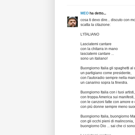
MEO
ha detto...
cosa ti devo dire... discuto con mo
scatta la citazione:
L'ITALIANO
Lasciatemi cantare
con la chitarra in mano
lasciatemi cantare ...
sono un italiano!
Buongiorno Italia gli spaghetti al
un partigiano come presidente,
con l'autoradio sempre nella man
un canarino sopra la finestra.
Buongiorno Italia con i tuoi artisti,
con troppa America sui manifesti,
con le canzoni fatte con amore e 
con più donne sempre meno suor
Buongiorno Italia, buongiorno Ma
con gli occhi pieni di malinconia,
buongiorno Dio ... sai che ci sono