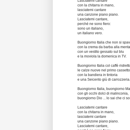
Lasciatemi cantare
con la chitarra in mano,
lasciatemi cantare
una canzone piano piano.
Lasciatemi cantare,
perché ne sono fiero:
sono un italiano,
un italiano vero.
Buongiorno Italia che non si spa
con la crema da barba alla menta
con un vestito gessato sul blu
e la moviola la domenica in TV.
Buongiorno Italia col caffè ristrett
le calze nuove nel primo cassetto
con la bandiera in tintoria
e una Seicento giù di carrozzeria
Buongiorno Italia, buongiorno Ma
con gli occhi dolci di malinconia,
buongiorno Dio ... lo sai che ci s
Lasciatemi cantare
con la chitarra in mano,
lasciatemi cantare
una canzone piano piano.
Lasciatemi cantare,