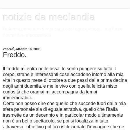
notizie da meolandia
l'informazione non è mai stata così egocentrica.... ma forse
dovrei dire meocentrica.
venerdì, ottobre 16, 2009
Freddo.
Il freddo mi entra nelle ossa, lo sento pungere su tutto il
corpo, strane e interessanti cose accadono intorno alla mia
vita in questo mese di ottobre a due passi dalla prima decina
degli anni duemila, e me le vivo con quella felicità misto
curiosità che oramai mi accompagna da tempi
immemorabili...
Certo non posso dire che quello che succede fuori dalla mia
sfera personale sia di eguale attrattiva, quello che l'Italia
trasmette da un decennio e in particolar modo ultimamente
non è un bello spettacolo, se poi si focalizza in tutto
attraverso l'obiettivo politico istituzionale l'immagine che ne