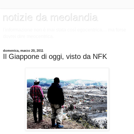
notizie da meolandia
l'informazione non è mai stata così egocentrica.... ma forse
dovrei dire meocentrica.
domenica, marzo 20, 2011
Il Giappone di oggi, visto da NFK