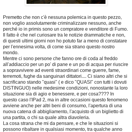
Premetto che non c'è nessuna polemica in questo pezzo,
non voglio assolutamente criminalizzare nessuno, anche
perché io in primis sono un compratore e venditore di Fumo.
Il fatto è che nel curiosare tra le notizie drammatiche e non,
di questi ultimi giorni non ho potuto far a meno di constatare
per l'ennesima volta, di come sia strano questo nostro
mondo.
Mentre ci sono persone che fanno ore di coda al freddo
all'addiaccio per un po' di pane e un po di acqua per riuscire
a sopravvivere ad eventi straordinari come guerre, fame,
terremoti, fughe da sanguinari dittatori.... Ci siano altri che si
sacrificano stando "quasi" ( e dico "QUASI" con tutti i dovuti
DISTINGUO) nelle medesime condizioni, nonostante la loro
situazione sia di agio e benessere, e per cosa???? In
questo caso l'IPad 2, ma in altre occasioni questo fenomeno
avviene anche per altri beni di consumo, l'apertura di una
nuova catena di abbigliamento, l'acquisto di un biglietto di
una partita, o chi sa quale altra diavoleria.
La cosa strana che mi da pensare, e che le situazioni si
possono ribaltare in qualsiasi momento, tra qualche anno