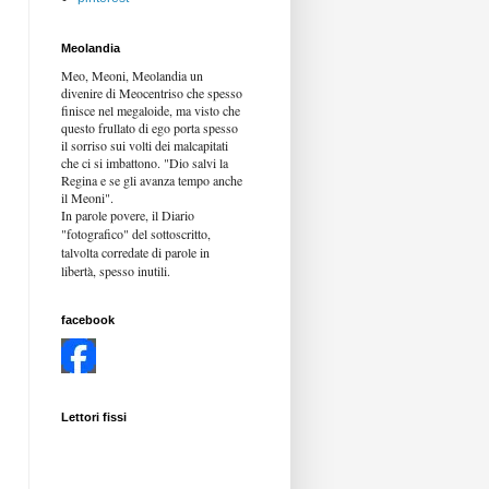
Meolandia
Meo, Meoni, Meolandia un
divenire di Meocentriso che spesso
finisce nel megaloide, ma visto che
questo frullato di ego porta spesso
il sorriso sui volti dei malcapitati
che ci si imbattono. "Dio salvi la
Regina e se gli avanza tempo anche
il Meoni".
In parole povere, il Diario
"fotografico" del sottoscritto,
talvolta corredate di parole in
libertà,
spesso inutili.
facebook
Lettori fissi