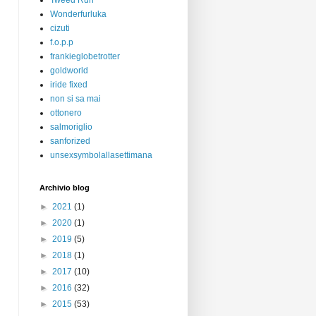
Tweed Run
Wonderfurluka
cizuti
f.o.p.p
frankieglobetrotter
goldworld
iride fixed
non si sa mai
ottonero
salmoriglio
sanforized
unsexsymbolallasettimana
Archivio blog
►
2021
(1)
►
2020
(1)
►
2019
(5)
►
2018
(1)
►
2017
(10)
►
2016
(32)
►
2015
(53)