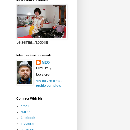
Se semini...raccogli!
Informazioni personali
MEO
Olmi, Italy
top sicret
Visualizza il mio
profilo completo
Connect With Me
email
twitter
facebook
instagram
pinterest