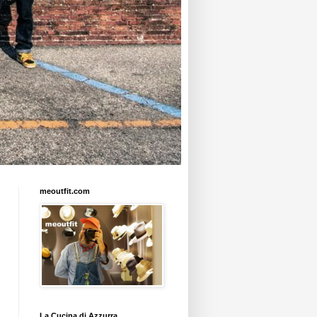
meoutfit.com
La Cucina di Azzurra