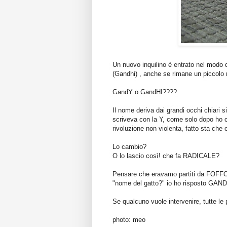
Un nuovo inquilino è entrato nel modo 
(Gandhi) , anche se rimane un piccolo n
GandY o GandHI????
Il nome deriva dai grandi occhi chiari s
scriveva con la Y, come solo dopo ho c
rivoluzione non violenta, fatto sta che 
Lo cambio?
O lo lascio così! che fa RADICALE?
Pensare che eravamo partiti da FOFFO,
"nome del gatto?" io ho risposto GANDHI
Se qualcuno vuole intervenire, tutte l
photo: meo