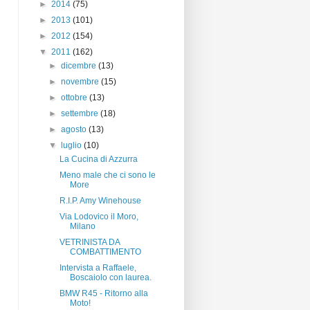
►
2014
(75)
►
2013
(101)
►
2012
(154)
▼
2011
(162)
►
dicembre
(13)
►
novembre
(15)
►
ottobre
(13)
►
settembre
(18)
►
agosto
(13)
▼
luglio
(10)
La Cucina di Azzurra
Meno male che ci sono le
More
R.I.P. Amy Winehouse
Via Lodovico il Moro,
Milano
VETRINISTA DA
COMBATTIMENTO
Intervista a Raffaele,
Boscaiolo con laurea.
BMW R45 - Ritorno alla
Moto!