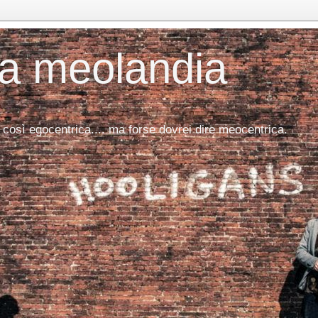
da meolandia
 così egocentrica.... ma forse dovrei dire meocentrica.