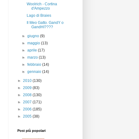
Woolrich - Cortina
d'Ampezzo
Lago di Braies
Il Meo Gatto. GandY o
GandHI????
►
giugno
(9)
►
maggio
(13)
►
aprile
(17)
►
marzo
(13)
►
febbraio
(14)
►
gennaio
(14)
►
2010
(130)
►
2009
(83)
►
2008
(130)
►
2007
(171)
►
2006
(185)
►
2005
(38)
Post più popolari