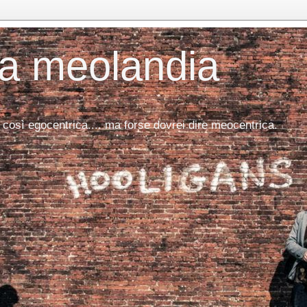
da meolandia
 così egocentrica.... ma forse dovrei dire meocentrica.