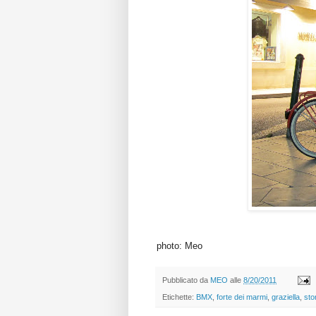
photo: Meo
Pubblicato da
MEO
alle
8/20/2011
Etichette:
BMX
,
forte dei marmi
,
graziella
,
sto