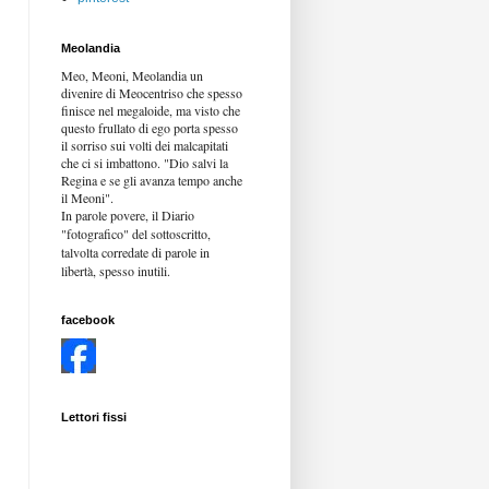
Meolandia
Meo, Meoni, Meolandia un
divenire di Meocentriso che spesso
finisce nel megaloide, ma visto che
questo frullato di ego porta spesso
il sorriso sui volti dei malcapitati
che ci si imbattono. "Dio salvi la
Regina e se gli avanza tempo anche
il Meoni".
In parole povere, il Diario
"fotografico" del sottoscritto,
talvolta corredate di parole in
libertà,
spesso inutili.
facebook
Lettori fissi