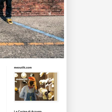
meoutfit.com
La Cucina di Azzurra