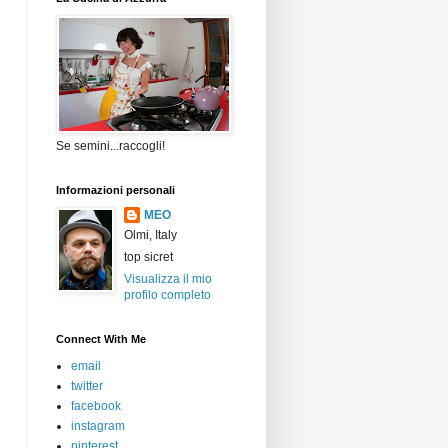
Se semini...raccogli!
Informazioni personali
MEO
Olmi, Italy
top sicret
Visualizza il mio
profilo completo
Connect With Me
email
twitter
facebook
instagram
pinterest