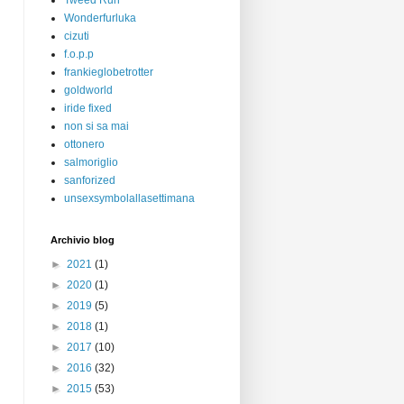
Tweed Run
Wonderfurluka
cizuti
f.o.p.p
frankieglobetrotter
goldworld
iride fixed
non si sa mai
ottonero
salmoriglio
sanforized
unsexsymbolallasettimana
Archivio blog
►
2021
(1)
►
2020
(1)
►
2019
(5)
►
2018
(1)
►
2017
(10)
►
2016
(32)
►
2015
(53)