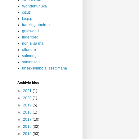
Tweed Run
Wonderfurluka
cizuti
f.o.p.p
frankieglobetrotter
goldworld
iride fixed
non si sa mai
ottonero
salmoriglio
sanforized
unsexsymbolallasettimana
Archivio blog
►
2021
(1)
►
2020
(1)
►
2019
(5)
►
2018
(1)
►
2017
(10)
►
2016
(32)
►
2015
(53)