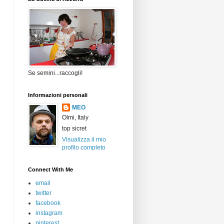
Se semini...raccogli!
Informazioni personali
MEO
Olmi, Italy
top sicret
Visualizza il mio
profilo completo
Connect With Me
email
twitter
facebook
instagram
pinterest