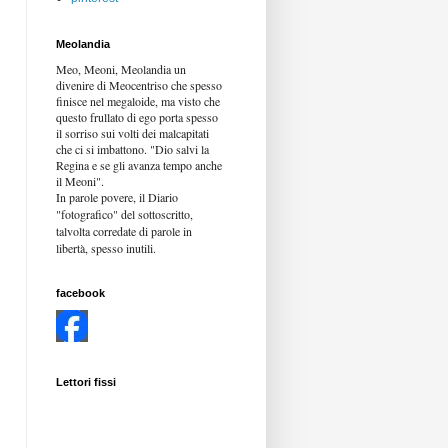
Meolandia
Meo, Meoni, Meolandia un
divenire di Meocentriso che spesso
finisce nel megaloide, ma visto che
questo frullato di ego porta spesso
il sorriso sui volti dei malcapitati
che ci si imbattono. "Dio salvi la
Regina e se gli avanza tempo anche
il Meoni".
In parole povere, il Diario
"fotografico" del sottoscritto,
talvolta corredate di parole in
libertà,
spesso inutili.
facebook
Lettori fissi