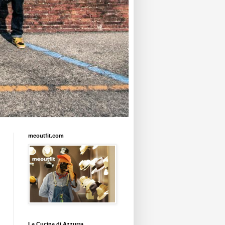
meoutfit.com
La Cucina di Azzurra