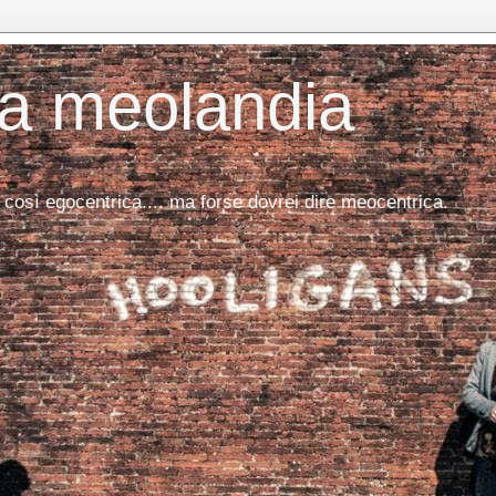
da meolandia
 così egocentrica.... ma forse dovrei dire meocentrica.