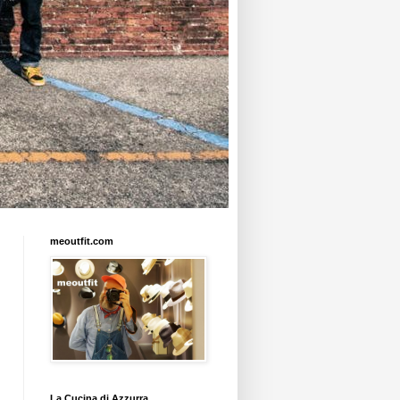
meoutfit.com
La Cucina di Azzurra