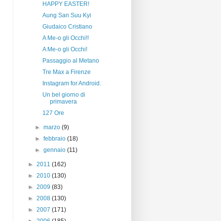
HAPPY EASTER!
Aung San Suu Kyi
Giudaico Cristiano
A Me-o gli Occhi!!
A Me-o gli Occhi!
Passaggio al Metano
Tre Max a Firenze
Instagram for Android.
Un bel giorno di
primavera
127 Ore
►
marzo
(9)
►
febbraio
(18)
►
gennaio
(11)
►
2011
(162)
►
2010
(130)
►
2009
(83)
►
2008
(130)
►
2007
(171)