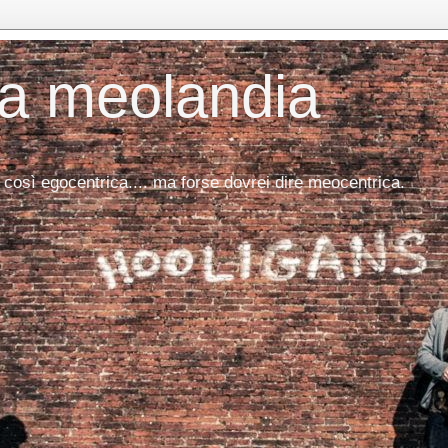
da meolandia
 così egocentrica.... ma forse dovrei dire meocentrica.