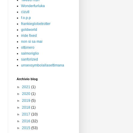
Tweed Run
Wonderfurluka
cizuti
f.o.p.p
frankieglobetrotter
goldworld
iride fixed
non si sa mai
ottonero
salmoriglio
sanforized
unsexsymbolallasettimana
Archivio blog
►
2021
(1)
►
2020
(1)
►
2019
(5)
►
2018
(1)
►
2017
(10)
►
2016
(32)
►
2015
(53)