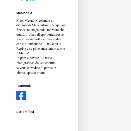
Meolandia
Meo, Meoni, Meolandia un
divenire di Meocentriso che spesso
finisce nel megaloide, ma visto che
questo frullato di ego porta spesso
il sorriso sui volti dei malcapitati
che ci si imbattono. "Dio salvi la
Regina e se gli avanza tempo anche
il Meoni".
In parole povere, il Diario
"fotografico" del sottoscritto,
talvolta corredate di parole in
libertà,
spesso inutili.
facebook
Lettori fissi