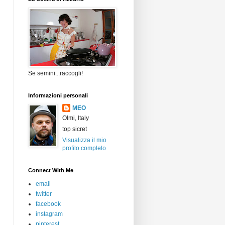
Se semini...raccogli!
Informazioni personali
MEO
Olmi, Italy
top sicret
Visualizza il mio
profilo completo
Connect With Me
email
twitter
facebook
instagram
pinterest