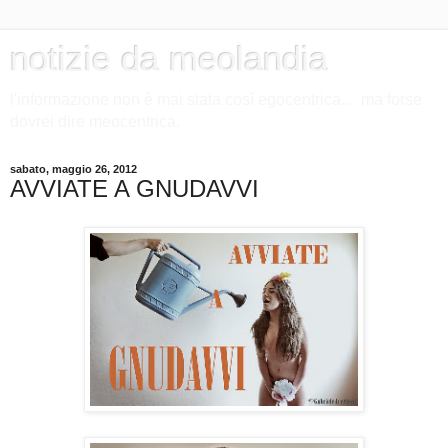
notizie da meolandia
l'informazione non è mai stata così egocentrica.... ma forse
dovrei dire meocentrica.
sabato, maggio 26, 2012
AVVIATE A GNUDAVVI