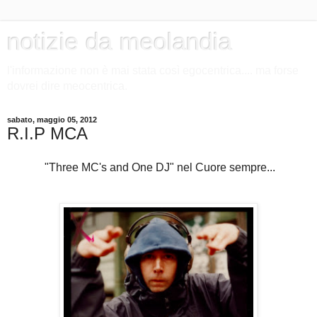
notizie da meolandia
l'informazione non è mai stata così egocentrica.... ma forse
dovrei dire meocentrica.
sabato, maggio 05, 2012
R.I.P MCA
"Three MC's and One DJ" nel Cuore sempre...