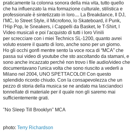
praticamente la colonna sonora della mia vita, tutto quello
che ha influenzato la mia formazione culturale, stilistica e
professionale è sintetizzato in loro.... La Breakdance, Il DJ,
l'MC, lo Street Style, il Microfono, lo Skateboard, il Punk,
l'Hip Pop, le Sneakers, i Cappelli da Basket, le T-Shirt, I
Video musicali e poi l'acquisto di tutti i loro Vinili
per screcciare con i miei Technics SL-1200, quanto avrei
voluto essere il quarto di loro, anche sono per un giorno.
Ho gli occhi gonfi mentre sento la voce roca di “MCA” che
passa sui video di youtube che sto ascoltando da stamani, e
sono anche incazzato perché non trovo i file audio/video che
documentavano l'unica volta che sono riuscito a vederli a
Milano nel 2004, UNO SPETTACOLO!! Con questo
splendido ricordo chiudo. Con la consapevolezza che un
pezzo di storia della musica se ne andato ma lasciandoci
tonnellate di materiale per il quale non gli saremo mai
sufficientemente grati.
"No Sleep Till Brooklyn" MCA
photo:
Terry Richardson