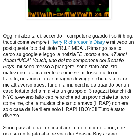
Oggi mi alzo tardi, accendo il computer e guardo i soliti blog,
tra cui come sempre il
Terry Richardson's Diary
e mi vedo un
post questa foto dal titolo "R.I.P MCA". Rimango basito,
cerco su google e leggo la notizia "
E’ morto a soli 47 anni
Adam “MCA” Yauch, uno dei tre componenti dei Beastie
Boys
" mi sono messo a piangere, sono stato anzi sto
malissimo, praticamente e come se mi fosse morto un
fratello, un amico, un compagno di viaggio che è stato con
me attraverso questi lunghi anni, perché da quando per un
caso fortuito della mia vita un gruppo di 3 ragazzi bianchi di
NYC avevano fatto capire anche ad un provinciale italiano
come me, che la musica che tanto amavo (Il RAP) non era
solo casa da Neri! era solo il RAP!!! BOYS!! Tutto è stato
diverso.
Sono passati una trentina d'anni e non ricordo anno, che
non sia collegato alla tre voci dei Beastie Boys, sono