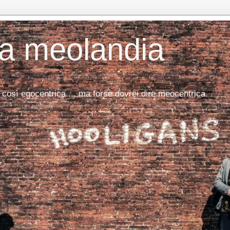
da meolandia
 così egocentrica.... ma forse dovrei dire meocentrica.