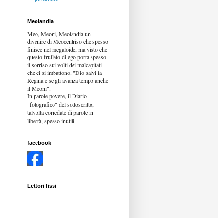
Meolandia
Meo, Meoni, Meolandia un
divenire di Meocentriso che spesso
finisce nel megaloide, ma visto che
questo frullato di ego porta spesso
il sorriso sui volti dei malcapitati
che ci si imbattono. "Dio salvi la
Regina e se gli avanza tempo anche
il Meoni".
In parole povere, il Diario
"fotografico" del sottoscritto,
talvolta corredate di parole in
libertà,
spesso inutili.
facebook
Lettori fissi