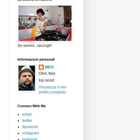
Se semini...raccogli!
Informazioni personali
MEO
Olmi, Italy
top sicret
Visualizza il mio
profilo completo
Connect With Me
email
twitter
facebook
instagram
pinterest