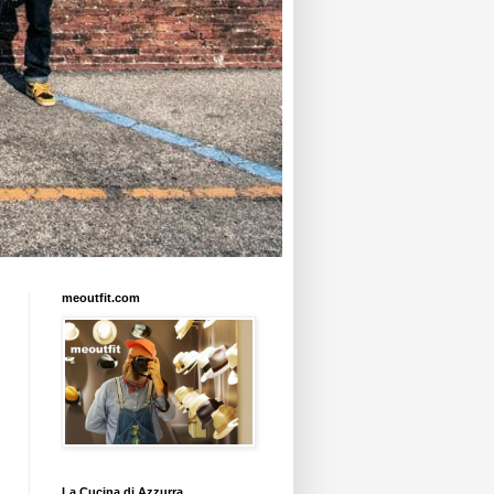
meoutfit.com
La Cucina di Azzurra