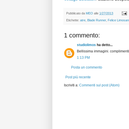
Pubblicato da
MEO
alle
1/27/2013
Etichette:
atre
,
Blade Runner
,
Felice Limosan
1 commento:
studiolimos
ha detto...
Bellissima immagini. complimenti 
1:13 PM
Posta un commento
Post più recente
Iscriviti a:
Commenti sul post (Atom)