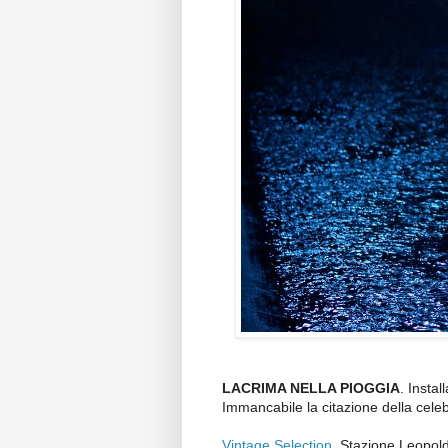
LACRIMA NELLA PIOGGIA
. I
nstal
Immancabile la citazione della cele
Vintage Selection
. Stazione Leopol