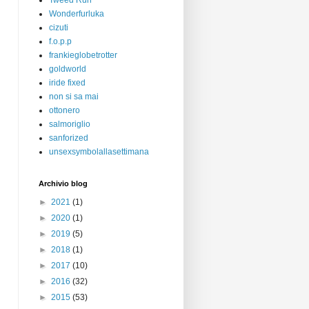
Tweed Run
Wonderfurluka
cizuti
f.o.p.p
frankieglobetrotter
goldworld
iride fixed
non si sa mai
ottonero
salmoriglio
sanforized
unsexsymbolallasettimana
Archivio blog
►
2021
(1)
►
2020
(1)
►
2019
(5)
►
2018
(1)
►
2017
(10)
►
2016
(32)
►
2015
(53)