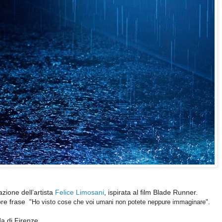
lazione del
l’artista
Felice Limosani
, i
spirata al film Blade Runner.
bre frase
"Ho visto cose che voi umani non potete neppure immaginare".
da di Firenze.