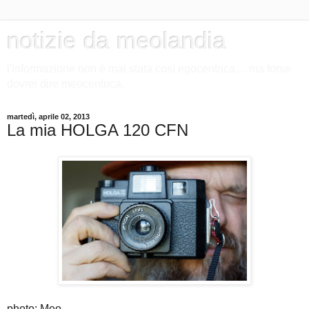
notizie da meolandia
l'informazione non è mai stata così egocentrica.... ma forse
dovrei dire meocentrica.
martedì, aprile 02, 2013
La mia HOLGA 120 CFN
photo: Meo