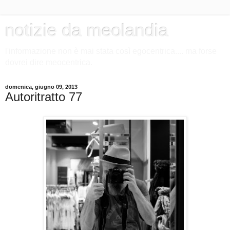
notizie da meolandia
l'informazione non è mai stata così egocentrica.... ma forse
dovrei dire meocentrica.
domenica, giugno 09, 2013
Autoritratto 77