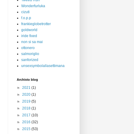
Tweed Run
Wonderfurluka
cizuti
f.o.p.p
frankieglobetrotter
goldworld
iride fixed
non si sa mai
ottonero
salmoriglio
sanforized
unsexsymbolallasettimana
Archivio blog
►
2021
(1)
►
2020
(1)
►
2019
(5)
►
2018
(1)
►
2017
(10)
►
2016
(32)
►
2015
(53)