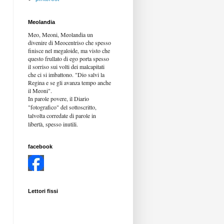
Meolandia
Meo, Meoni, Meolandia un
divenire di Meocentriso che spesso
finisce nel megaloide, ma visto che
questo frullato di ego porta spesso
il sorriso sui volti dei malcapitati
che ci si imbattono. "Dio salvi la
Regina e se gli avanza tempo anche
il Meoni".
In parole povere, il Diario
"fotografico" del sottoscritto,
talvolta corredate di parole in
libertà,
spesso inutili.
facebook
Lettori fissi