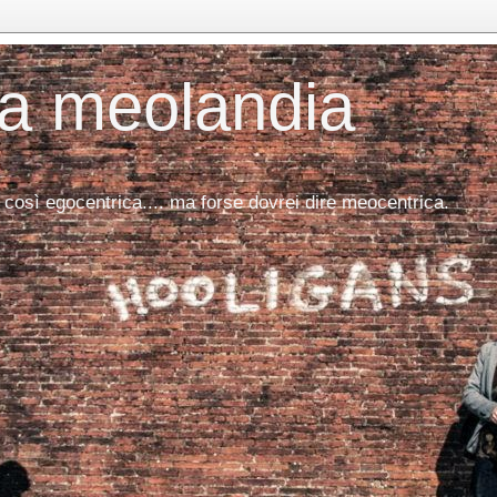
da meolandia
 così egocentrica.... ma forse dovrei dire meocentrica.