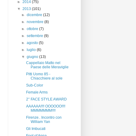
►
2014
(75)
▼
2013
(101)
►
dicembre
(12)
►
novembre
(8)
►
ottobre
(7)
►
settembre
(9)
►
agosto
(5)
►
luglio
(6)
▼
giugno
(13)
Cappellaio Matto nel
Paese delle Meraviglie
Pitti Uomo 85 -
Chiacchiere al sole
Sub-Color
Female Arms
2° FACE STYLE AWARD
AAAAAA!!!! OOOOOO!!!!
MMMMMMM!!!!
Firenze.. Incontro con
William Yan
Gli Imbucati
Foot of Anna