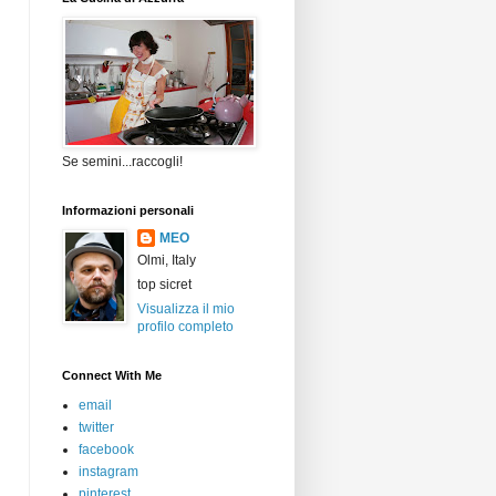
Se semini...raccogli!
Informazioni personali
MEO
Olmi, Italy
top sicret
Visualizza il mio
profilo completo
Connect With Me
email
twitter
facebook
instagram
pinterest