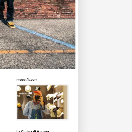
meoutfit.com
La Cucina di Azzurra