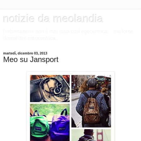
notizie da meolandia
l'informazione non è mai stata così egocentrica.... ma forse
dovrei dire meocentrica.
martedì, dicembre 03, 2013
Meo su Jansport