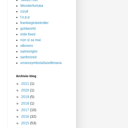
Tweed Run
Wonderfurluka
cizuti
f.o.p.p
frankieglobetrotter
goldworld
iride fixed
non si sa mai
ottonero
salmoriglio
sanforized
unsexsymbolallasettimana
Archivio blog
►
2021
(1)
►
2020
(1)
►
2019
(5)
►
2018
(1)
►
2017
(10)
►
2016
(32)
►
2015
(53)