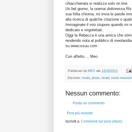
chiacchierata si realizza solo on line.
Un bel giorno, la oramai dottoressa Riz
sua folta chioma, mi invia le parole immo
alla ricerca di qualche citazione o qualc
Immaginate il mio stupore quando mi r
dedicato e virgolettati.
Oggi la Rebecca è una amica che stimo 
rendendo nota al pubblico di meolandia
su www.issuu.com .
Con affetto.... Meo
Pubblicato da
MEO
alle
12/15/2013
Etichette:
moda
,
photo
,
ritratti
,
storie meonic
Nessun commento:
Posta un commento
Post più recente
Iscriviti a:
Commenti sul post (Atom)