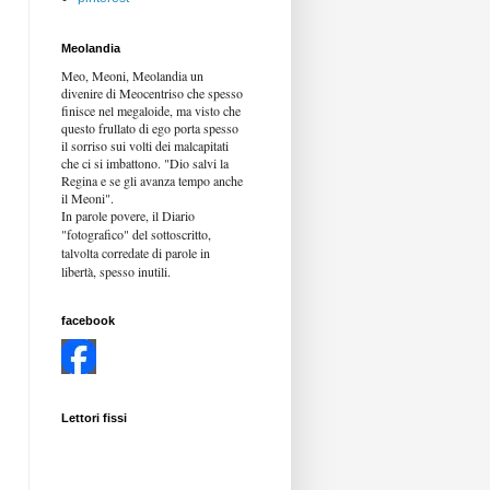
Meolandia
Meo, Meoni, Meolandia un
divenire di Meocentriso che spesso
finisce nel megaloide, ma visto che
questo frullato di ego porta spesso
il sorriso sui volti dei malcapitati
che ci si imbattono. "Dio salvi la
Regina e se gli avanza tempo anche
il Meoni".
In parole povere, il Diario
"fotografico" del sottoscritto,
talvolta corredate di parole in
libertà,
spesso inutili.
facebook
Lettori fissi