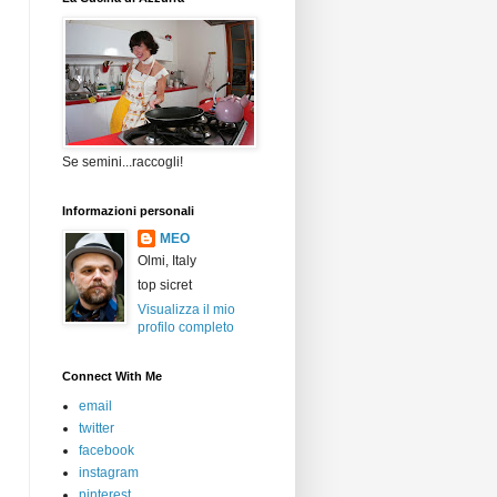
Se semini...raccogli!
Informazioni personali
MEO
Olmi, Italy
top sicret
Visualizza il mio
profilo completo
Connect With Me
email
twitter
facebook
instagram
pinterest