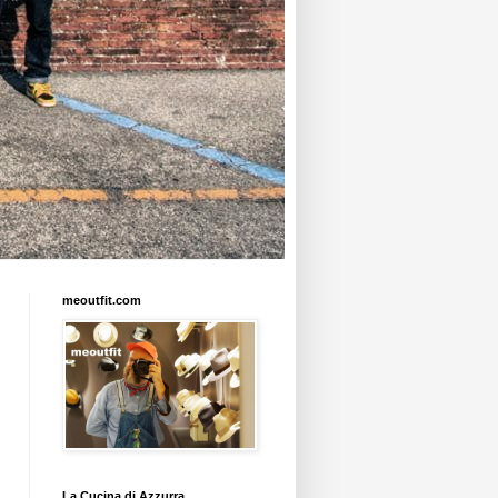
meoutfit.com
La Cucina di Azzurra