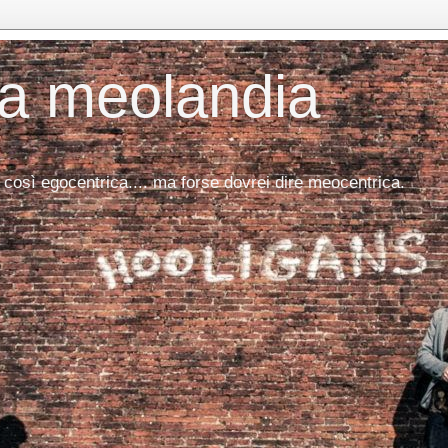
da meolandia
 così egocentrica.... ma forse dovrei dire meocentrica.