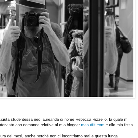
osciuta studentessa neo laureanda di nome Rebecca Rizzello, la quale mi
intervista con domande relative al mio blogger
meoutfit.com
e alla mia fissa
a dura dei mesi, anche perché non ci incontriamo mai e questa lunga