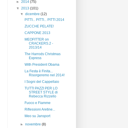
►
2014
(75)
▼
2013
(101)
▼
dicembre
(12)
PITTI... PITTI... PITTI 2014
ZUCCHE PELATE!
CAPPONE 2013
MEOFITTER on
CRACKERS.2 -
2013/14
The Harrods Christmas
Express
With President Obama
La Festa è Finita...
Risorgeremo nel 2014!
I Sogni del Cappellaio
TUTTI PAZZI PER LO
STREET STYLE di
Rebecca Rizzello
Fuoco e Fiamme
Riflessioni Aretine...
Meo su Jansport
►
novembre
(8)