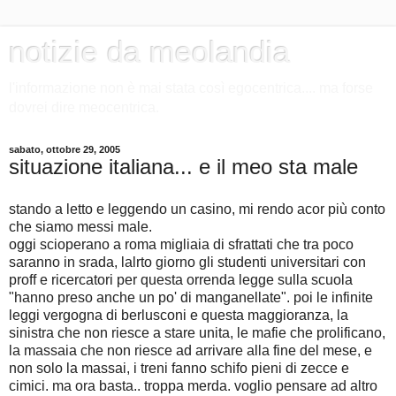
notizie da meolandia
l'informazione non è mai stata così egocentrica.... ma forse
dovrei dire meocentrica.
sabato, ottobre 29, 2005
situazione italiana... e il meo sta male
stando a letto e leggendo un casino, mi rendo acor più conto
che siamo messi male.
oggi scioperano a roma migliaia di sfrattati che tra poco
saranno in srada, lalrto giorno gli studenti universitari con
proff e ricercatori per questa orrenda legge sulla scuola
"hanno preso anche un po' di manganellate". poi le infinite
leggi vergogna di berlusconi e questa maggioranza, la
sinistra che non riesce a stare unita, le mafie che prolificano,
la massaia che non riesce ad arrivare alla fine del mese, e
non solo la massai, i treni fanno schifo pieni di zecce e
cimici. ma ora basta.. troppa merda. voglio pensare ad altro