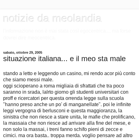
notizie da meolandia
l'informazione non è mai stata così egocentrica.... ma forse
dovrei dire meocentrica.
sabato, ottobre 29, 2005
situazione italiana... e il meo sta male
stando a letto e leggendo un casino, mi rendo acor più conto
che siamo messi male.
oggi scioperano a roma migliaia di sfrattati che tra poco
saranno in srada, lalrto giorno gli studenti universitari con
proff e ricercatori per questa orrenda legge sulla scuola
"hanno preso anche un po' di manganellate". poi le infinite
leggi vergogna di berlusconi e questa maggioranza, la
sinistra che non riesce a stare unita, le mafie che prolificano,
la massaia che non riesce ad arrivare alla fine del mese, e
non solo la massai, i treni fanno schifo pieni di zecce e
cimici. ma ora basta.. troppa merda. voglio pensare ad altro