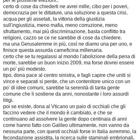
per le prossime elezioni..
certo di cose da chiederti ne avrei mille, cibo per i poveri,
democrazia per le dittature, una soluzione a questa crisi,
acqua per gli assetati, la vittoria della giustizia
sull'ingiustizia, meno mafia, meno corruzione, meno
sfruttamento, mai più discriminazione, basta conflitto tra
religioni, cazzo se ce ne sarebbe di cose da chiedere.
ma una Gerusalemme in più, così ne diamo una per uno, e
finisce questa assurda carneficina millenaria.
certo che se tu regalassi al mondo l'abolizione della pena di
morte, sarebbe un buon inizio 2009, ma forse dovrei essere
un po' più modesto.
tipo, dona pace al centro sinistra, e fagli capire che uniti si
vince e separati si perde, che un contenitore unico con un
po' di idee comuni, sarebbe la serenità di tanta gente
comune che li sostiene da anni, nonostante i loro assurdi
litigi.
poi se esiste, dona al Vticano un paio di occhiali che gli
faccino vedere che il mondo è cambiato, e che se
continuano ad assolvere la gente dopo centinaia di anni
come hanno fatto con Galileo ultimamente, non vanno da
nessuna parte, con questi occhiali forse in Italia avremmo, la
fecondazione assistita, la ricerca sulle staminali embrionali,