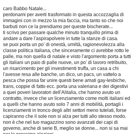
caro Babbo Natale...
perdonami per averti trasformato in questa accozzaglia di
immagini con in mezzo la mia faccia, ma tanto so che noi
barbuti non ce la prendiamo per queste bischerate...
ti scrivo per passare qualche minuto tranquillo prima di
andare a dare l'aspirapolvere in tutte la stanze di casa.
se puoi porta un po' di onestà, umiltà, ragionevolezza alla
classe politica italiana, che sinceramente ci avrebbe rotto le
palle, ma non quella di natale e visto l'argomento porta a tutti
gli italiani un paio di palle nuove, un po' di lavoro retribuito,
un risarcimento per gli investimenti truffa, un casa a chi
l'avesse resa alle banche, un dico, un pacs, un vattelo a
pesca che possa far unire questi bene amati gay-lesbiche,
trans, coppie di fatto ecc. porta una valeriana e dei digestivi
a quei poveri lavoratori dell'Alitalia, che hanno avuto un
contratto, invece che un licenziamento come molti italiani ed
a quelli che hanno avuto solo 7 anni di mobilità, portagli i
licenziamenti in tronco degli altri settori meno tutelati, forse
capiranno che il sole non si alza per tutti allo stesso modo.
non è che nel tuo magazzino sono avanzati dei capi di
governo, anche di serie B, meglio se donne... non si sa mai