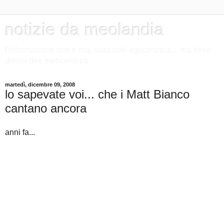
notizie da meolandia
l'informazione non è mai stata così egocentrica.... ma forse
dovrei dire meocentrica.
martedì, dicembre 09, 2008
lo sapevate voi... che i Matt Bianco
cantano ancora
anni fa...