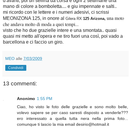
d'avanti, poi un sellina da corsa e ogni 2 settimane una
mano di colore a bomboletta.... e giu impennate e salti..
mi ricordo con le lettere e i numeri adesivi, ci scrissi
una moto
MEONIZONA 125, in onore al
Gilera RX
125 Arizona,
che andava molto di moda a quei tempi...
visto che ho due grazielle intere e una smontata.. quasi
quasi mi metto all'opera e ne tiro fuori una così, poi vado a
barcellona e ci faccio un giro.
MEO
alle
7/03/2009
Condividi
13 commenti:
Anonimo
1:55 PM
Ciao, ho visto le foto delle grazielle e sono molto belle,
volevo sapere se per caso saresti disposto a venderle???
ero interessato a quella tutta nera nella prima foto...
comunque ti lascio la mia email desirio@hotmail.it