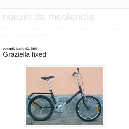
notizie da meolandia
l'informazione non è mai stata così egocentrica.... ma forse
dovrei dire meocentrica.
venerdì, luglio 03, 2009
Graziella fixed