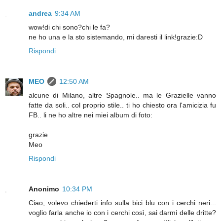
andrea
9:34 AM
wow!di chi sono?chi le fa?
ne ho una e la sto sistemando, mi daresti il link!grazie:D
Rispondi
MEO
12:50 AM
alcune di Milano, altre Spagnole.. ma le Grazielle vanno
fatte da soli.. col proprio stile.. ti ho chiesto ora l'amicizia fu
FB.. li ne ho altre nei miei album di foto:
grazie
Meo
Rispondi
Anonimo
10:34 PM
Ciao, volevo chiederti info sulla bici blu con i cerchi neri...
voglio farla anche io con i cerchi così, sai darmi delle dritte?