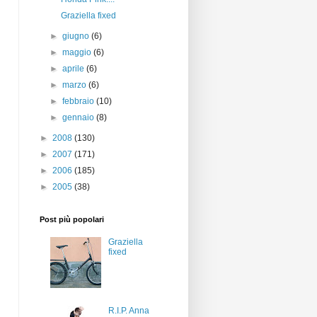
Graziella fixed
►
giugno
(6)
►
maggio
(6)
►
aprile
(6)
►
marzo
(6)
►
febbraio
(10)
►
gennaio
(8)
►
2008
(130)
►
2007
(171)
►
2006
(185)
►
2005
(38)
Post più popolari
Graziella
fixed
R.I.P. Anna