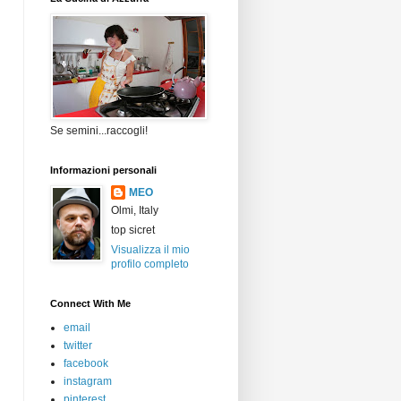
Se semini...raccogli!
Informazioni personali
MEO
Olmi, Italy
top sicret
Visualizza il mio
profilo completo
Connect With Me
email
twitter
facebook
instagram
pinterest