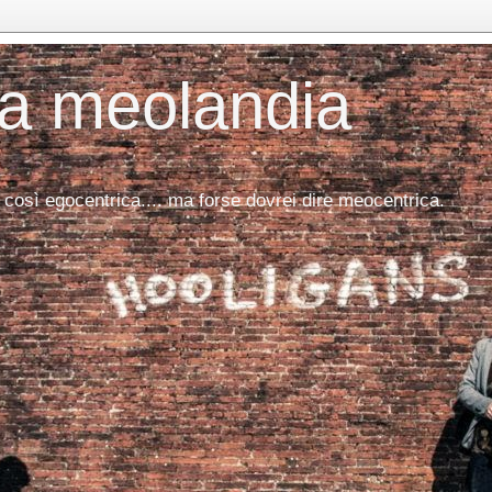
da meolandia
 così egocentrica.... ma forse dovrei dire meocentrica.