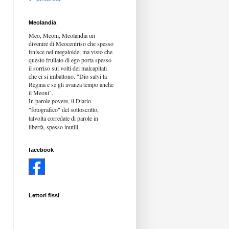
Meolandia
Meo, Meoni, Meolandia un
divenire di Meocentriso che spesso
finisce nel megaloide, ma visto che
questo frullato di ego porta spesso
il sorriso sui volti dei malcapitati
che ci si imbattono. "Dio salvi la
Regina e se gli avanza tempo anche
il Meoni".
In parole povere, il Diario
"fotografico" del sottoscritto,
talvolta corredate di parole in
libertà,
spesso inutili.
facebook
Lettori fissi