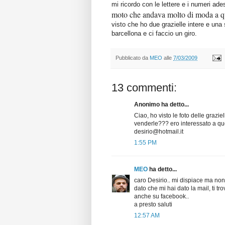
mi ricordo con le lettere e i numeri ad
moto che andava molto di moda a qu
visto che ho due grazielle intere e una 
barcellona e ci faccio un giro.
Pubblicato da
MEO
alle
7/03/2009
13 commenti:
Anonimo ha detto...
Ciao, ho visto le foto delle grazi
venderle??? ero interessato a quel
desirio@hotmail.it
1:55 PM
MEO
ha detto...
caro Desirio.. mi dispiace ma non
dato che mi hai dato la mail, ti tro
anche su facebook..
a presto saluti
12:57 AM