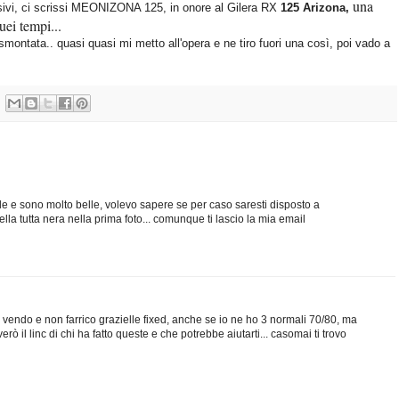
una
esivi, ci scrissi MEONIZONA 125, in onore al
Gilera RX
125 Arizona,
ei tempi...
smontata.. quasi quasi mi metto all'opera e ne tiro fuori una così, poi vado a
elle e sono molto belle, volevo sapere se per caso saresti disposto a
la tutta nera nella prima foto... comunque ti lascio la mia email
 vendo e non farrico grazielle fixed, anche se io ne ho 3 normali 70/80, ma
verò il linc di chi ha fatto queste e che potrebbe aiutarti... casomai ti trovo