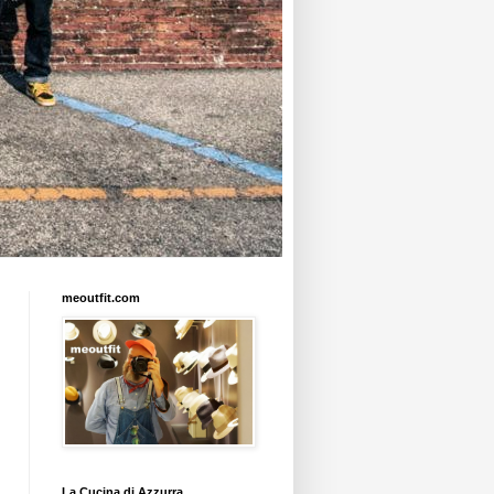
meoutfit.com
La Cucina di Azzurra