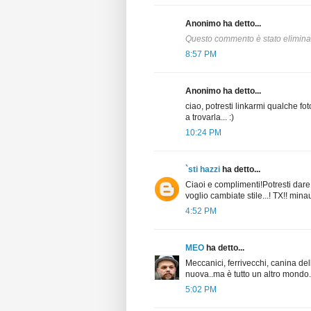
Anonimo ha detto...
Questo commento è stato eliminat
8:57 PM
Anonimo ha detto...
ciao, potresti linkarmi qualche f
a trovarla... :)
10:24 PM
`sti hazzi
ha detto...
Ciaoi e complimenti!Potresti dare 
voglio cambiate stile...! TX!! mi
4:52 PM
MEO
ha detto...
Meccanici, ferrivecchi, canina del
nuova..ma è tutto un altro mondo..
5:02 PM