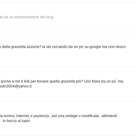
o da un amministratore del blog.
oto della graziella azzurra? la sto cercando da un po' su google ma non riesco
anche a me il link per trovare quelle grazielle pls? Uso fixies da un po` ma
nauser2004@yahoo.it
la nonna, internet, e pazienza.. per una vintage o modificata.. altrimenti
. in bocca al lupo!