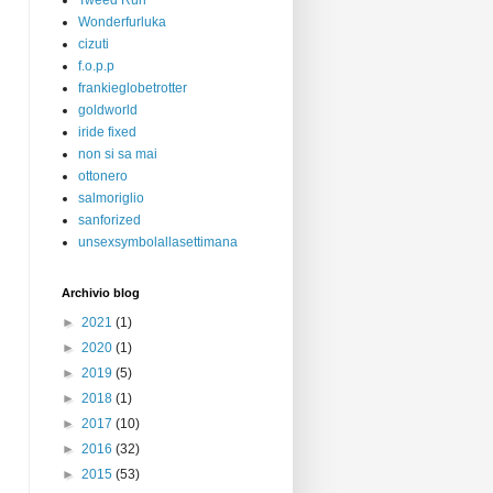
Tweed Run
Wonderfurluka
cizuti
f.o.p.p
frankieglobetrotter
goldworld
iride fixed
non si sa mai
ottonero
salmoriglio
sanforized
unsexsymbolallasettimana
Archivio blog
►
2021
(1)
►
2020
(1)
►
2019
(5)
►
2018
(1)
►
2017
(10)
►
2016
(32)
►
2015
(53)