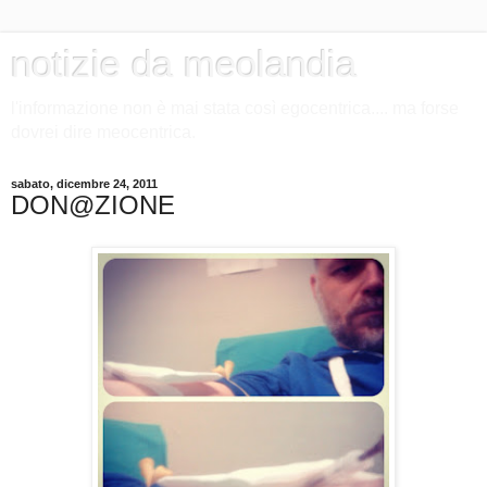
notizie da meolandia
l'informazione non è mai stata così egocentrica.... ma forse
dovrei dire meocentrica.
sabato, dicembre 24, 2011
DON@ZIONE