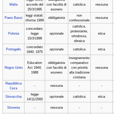
Malta
accordo del
con facoltà di
cattolica
nessuna
25/3/1995
esonero
leggi statali;
non
Paesi Bassi
obbligatoria
nessuna
riforma 1999
confessionale
cattolica,
concordato;
protestante,
Polonia
legge
opzionale
etica
ortodossa,
15/3/1998
ebraica
concordato
Portogallo
opzionale
cattolica
etica
1940; 1975
insegnamento
Education
obbligatoria
comparativo
Regno Unito
Act 1944;
con facoltà di
con priorità
nessuna
1988
esonero
alla tradizione
cristiana
Repubblica
-
nessuna
-
-
Ceca
legge
Slovacchia
opzionale
cattolica
etica
14/11/2000
Slovenia
-
nessuna
-
-