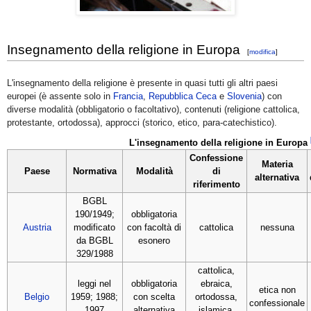
Insegnamento della religione in Europa
[
modifica
]
L'insegnamento della religione è presente in quasi tutti gli altri paesi
europei (è assente solo in
Francia
,
Repubblica Ceca
e
Slovenia
) con
diverse modalità (obbligatorio o facoltativo), contenuti (religione cattolica,
protestante, ortodossa), approcci (storico, etico, para-catechistico).
L'insegnamento della religione in Europa
Confessione
Materia
Paese
Normativa
Modalità
di
alternativa
riferimento
BGBL
190/1949;
obbligatoria
Austria
modificato
con facoltà di
cattolica
nessuna
da BGBL
esonero
329/1988
cattolica,
leggi nel
obbligatoria
ebraica,
etica non
Belgio
1959; 1988;
con scelta
ortodossa,
confessionale
1997
alternativa
islamica,