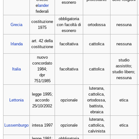
esonero
e
lander
federali
obbligatoria
costituzione
Grecia
con facoltà di
ortodossa
nessuna
1975
esonero
art. 42 della
Irlanda
facoltativa
cattolica
nessuna
costituzione
nuovo
studio
concordato
assistito;
Italia
1984;
facoltativa
cattolica
studio libero;
dpr
nessuna
751/1985
luterana,
legge 1995;
cattolica,
Lettonia
accordo
opzionale
ortodossa,
etica
25/10/2002
battista,
ebraica
luterana,
Lussemburgo
intesa 1997
opzionale
cattolica,
etica
calvinista
legge 1991;
obbligatoria