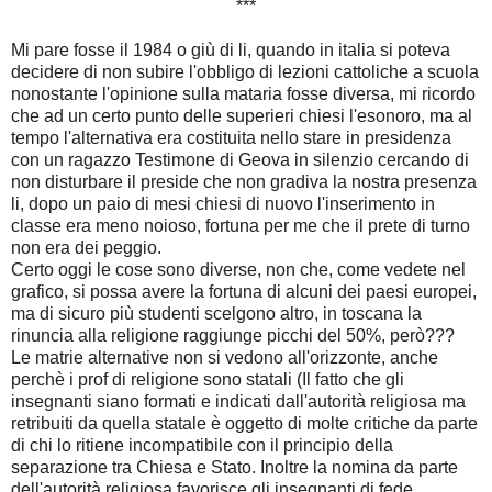
***
Mi pare fosse il 1984 o giù di li, quando in italia si poteva
decidere di non subire l'obbligo di lezioni cattoliche a scuola
nonostante l'opinione sulla mataria fosse diversa, mi ricordo
che ad un certo punto delle superieri chiesi l'esonoro, ma al
tempo l'alternativa era costituita nello stare in presidenza
con un ragazzo Testimone di Geova in silenzio cercando di
non disturbare il preside che non gradiva la nostra presenza
li, dopo un paio di mesi chiesi di nuovo l'inserimento in
classe era meno noioso, fortuna per me che il prete di turno
non era dei peggio.
Certo oggi le cose sono diverse, non che, come vedete nel
grafico, si possa avere la fortuna di alcuni dei paesi europei,
ma di sicuro più studenti scelgono altro, in toscana la
rinuncia alla religione raggiunge picchi del 50%, però???
Le matrie alternative non si vedono all'orizzonte, anche
perchè i prof di religione sono statali (Il fatto che gli
insegnanti siano formati e indicati dall'autorità religiosa ma
retribuiti da quella statale è oggetto di molte critiche da parte
di chi lo ritiene incompatibile con il principio della
separazione tra Chiesa e Stato. Inoltre la nomina da parte
dell'autorità religiosa favorisce gli insegnanti di fede