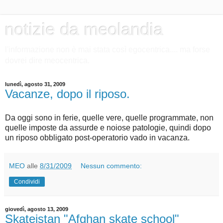
notizie da meolandia
l'informazione non è mai stata così egocentrica.... ma forse
dovrei dire meocentrica.
lunedì, agosto 31, 2009
Vacanze, dopo il riposo.
Da oggi sono in ferie, quelle vere, quelle programmate, non
quelle imposte da assurde e noiose patologie, quindi dopo
un riposo obbligato post-operatorio vado in vacanza.
MEO
alle
8/31/2009
Nessun commento:
Condividi
giovedì, agosto 13, 2009
Skateistan "Afghan skate school"