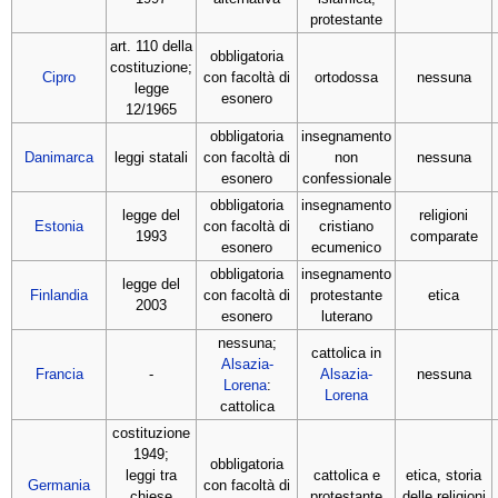
protestante
art. 110 della
obbligatoria
costituzione;
Cipro
con facoltà di
ortodossa
nessuna
legge
esonero
12/1965
obbligatoria
insegnamento
Danimarca
leggi statali
con facoltà di
non
nessuna
esonero
confessionale
obbligatoria
insegnamento
legge del
religioni
Estonia
con facoltà di
cristiano
1993
comparate
esonero
ecumenico
obbligatoria
insegnamento
legge del
Finlandia
con facoltà di
protestante
etica
2003
esonero
luterano
nessuna;
cattolica in
Alsazia-
Francia
-
Alsazia-
nessuna
Lorena
:
Lorena
cattolica
costituzione
1949;
obbligatoria
leggi tra
cattolica e
etica, storia
Germania
con facoltà di
chiese
protestante
delle religioni