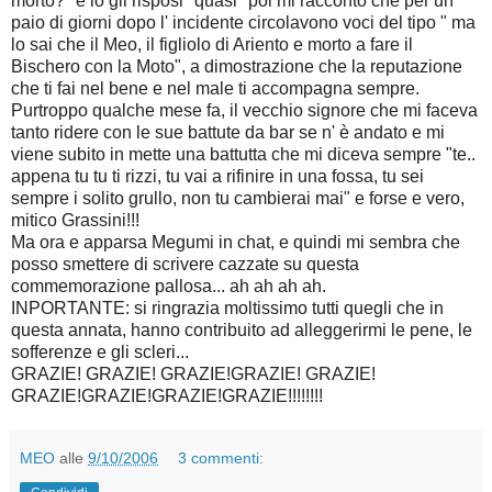
morto?" e io gli risposi "quasi" poi mi raccontò che per un
paio di giorni dopo l' incidente circolavono voci del tipo " ma
lo sai che il Meo, il figliolo di Ariento e morto a fare il
Bischero con la Moto", a dimostrazione che la reputazione
che ti fai nel bene e nel male ti accompagna sempre.
Purtroppo qualche mese fa, il vecchio signore che mi faceva
tanto ridere con le sue battute da bar se n' è andato e mi
viene subito in mette una battutta che mi diceva sempre "te..
appena tu tu ti rizzi, tu vai a rifinire in una fossa, tu sei
sempre i solito grullo, non tu cambierai mai" e forse e vero,
mitico Grassini!!!
Ma ora e apparsa Megumi in chat, e quindi mi sembra che
posso smettere di scrivere cazzate su questa
commemorazione pallosa... ah ah ah ah.
INPORTANTE: si ringrazia moltissimo tutti quegli che in
questa annata, hanno contribuito ad alleggerirmi le pene, le
sofferenze e gli scleri...
GRAZIE! GRAZIE! GRAZIE!GRAZIE! GRAZIE!
GRAZIE!GRAZIE!GRAZIE!GRAZIE!!!!!!!!
MEO
alle
9/10/2006
3 commenti: