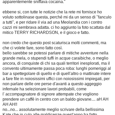
apparentemente sniffava cocaina."
ebbene si, con tutte le notizie che la rete mi fornisce ho
voluto sottolinase questa, perché mi da un senso di "fanculo
a tutti", e per ridare il via ad una Meolandia con i contro
cazzi mi sembrava adatta. ci ho aggiunto la foto scattata dal
mitico TERRY RICHARDSON, e il gioco e fatto.
non credo che questo post scaturisca molti commenti, ma
che ci volete fare, sono fatto così.
bello sarebbe se potessi parlare di mitiche avventure nella
grande mela, o stupendi tuffi in acque caraibiche, o meglio
ancora, di conquiste di chi sa quali territori inesplorati, ma il
convento ultimamente passa poca roba: lunghi pomeriggi al
bar a spettegolare di quello e di quell'altro o mattinate intere
a fare file in noiosissimi uffici con noiosissimi impiegati, per
non parlare delle ore perse d'avanti a questo aggeggio
infernale ha selezionare lavori probabili, come
l' accompagnatore di signore attempate che vogliono
prendere un caffè in centro con un baldo giovane.... aH AH
AH AH!!
no...no... assolutamente meglio scrivare della bellissima
Kate che in culo alle maldicenze quest'anno ha fatto