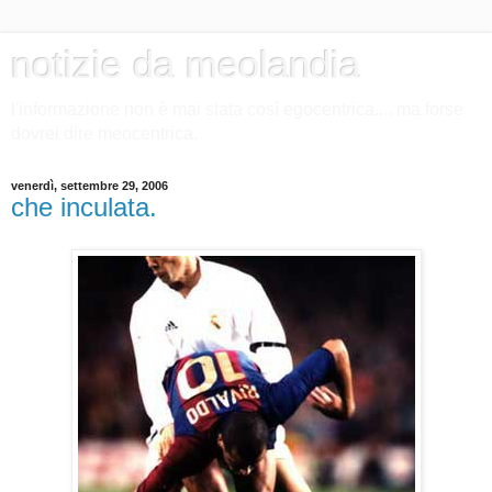
notizie da meolandia
l'informazione non è mai stata così egocentrica.... ma forse
dovrei dire meocentrica.
venerdì, settembre 29, 2006
che inculata.