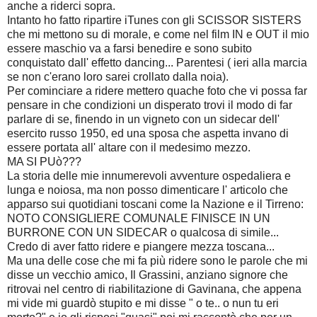
anche a riderci sopra.
Intanto ho fatto ripartire iTunes con gli SCISSOR SISTERS
che mi mettono su di morale, e come nel film IN e OUT il mio
essere maschio va a farsi benedire e sono subito
conquistato dall' effetto dancing... Parentesi ( ieri alla marcia
se non c'erano loro sarei crollato dalla noia).
Per cominciare a ridere mettero quache foto che vi possa far
pensare in che condizioni un disperato trovi il modo di far
parlare di se, finendo in un vigneto con un sidecar dell'
esercito russo 1950, ed una sposa che aspetta invano di
essere portata all' altare con il medesimo mezzo.
MA SI PUò???
La storia delle mie innumerevoli avventure ospedaliera e
lunga e noiosa, ma non posso dimenticare l' articolo che
apparso sui quotidiani toscani come la Nazione e il Tirreno:
NOTO CONSIGLIERE COMUNALE FINISCE IN UN
BURRONE CON UN SIDECAR o qualcosa di simile...
Credo di aver fatto ridere e piangere mezza toscana...
Ma una delle cose che mi fa più ridere sono le parole che mi
disse un vecchio amico, Il Grassini, anziano signore che
ritrovai nel centro di riabilitazione di Gavinana, che appena
mi vide mi guardò stupito e mi disse " o te.. o nun tu eri