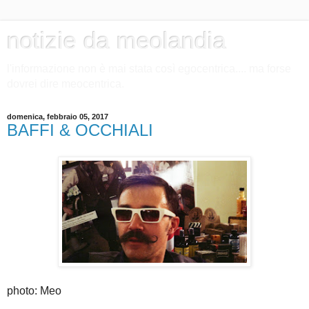
notizie da meolandia
l'informazione non è mai stata così egocentrica.... ma forse
dovrei dire meocentrica.
domenica, febbraio 05, 2017
BAFFI & OCCHIALI
photo: Meo