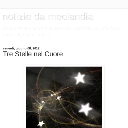
notizie da meolandia
l'informazione non è mai stata così egocentrica.... ma forse
dovrei dire meocentrica.
venerdì, giugno 08, 2012
Tre Stelle nel Cuore