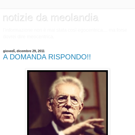
notizie da meolandia
l'informazione non è mai stata così egocentrica.... ma forse
dovrei dire meocentrica.
giovedì, dicembre 29, 2011
A DOMANDA RISPONDO!!