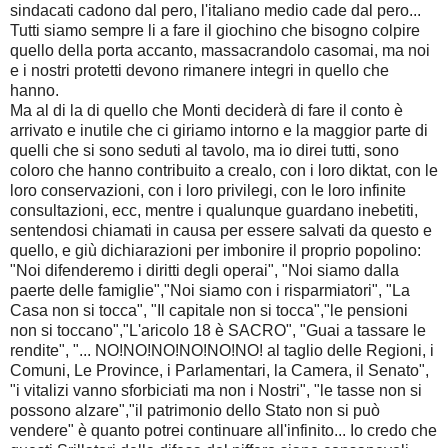
sindacati cadono dal pero, l'italiano medio cade dal pero...
Tutti siamo sempre li a fare il giochino che bisogno colpire
quello della porta accanto, massacrandolo casomai, ma noi
e i nostri protetti devono rimanere integri in quello che
hanno.
Ma al di la di quello che Monti deciderà di fare il conto è
arrivato e inutile che ci giriamo intorno e la maggior parte di
quelli che si sono seduti al tavolo, ma io direi tutti, sono
coloro che hanno contribuito a crealo, con i loro diktat, con le
loro conservazioni, con i loro privilegi, con le loro infinite
consultazioni, ecc, mentre i qualunque guardano inebetiti,
sentendosi chiamati in causa per essere salvati da questo e
quello, e giù dichiarazioni per imbonire il proprio popolino:
"Noi difenderemo i diritti degli operai", "Noi siamo dalla
paerte delle famiglie","Noi siamo con i risparmiatori", "La
Casa non si tocca", "Il capitale non si tocca","le pensioni
non si toccano","L'aricolo 18 è SACRO", "Guai a tassare le
rendite", "... NO!NO!NO!NO!NO!NO! al taglio delle Regioni, i
Comuni, Le Province, i Parlamentari, la Camera, il Senato",
"i vitalizi vanno sforbiciati ma non i Nostri", "le tasse non si
possono alzare","il patrimonio dello Stato non si può
vendere" è quanto potrei continuare all'infinito... Io credo che