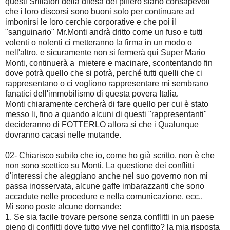
questi Srillatori della difesa del piffero siano consapevoli
che i loro discorsi sono buoni solo per continuare ad
imbonirsi le loro cerchie corporative e che poi il
"sanguinario" Mr.Monti andrà dritto come un fuso e tutti
volenti o nolenti ci metteranno la firma in un modo o
nell'altro, e sicuramente non si fermerà qui Super Mario
Monti, continuerà a mietere e macinare, scontentando fin
dove potrà quello che si potrà, perché tutti quelli che ci
rappresentano o ci vogliono rappresentare mi sembrano
fanatici dell'immobilismo di questa povera Italia.
Monti chiaramente cercherà di fare quello per cui è stato
messo li, fino a quando alcuni di questi "rappresentanti"
decideranno di FOTTERLO allora si che i Qualunque
dovranno cacasi nelle mutande.
02- Chiarisco subito che io, come ho già scritto, non è che
non sono scettico su Monti, La questione dei conflitti
d'interessi che aleggiano anche nel suo governo non mi
passa inosservata, alcune gaffe imbarazzanti che sono
accadute nelle procedure e nella comunicazione, ecc..
Mi sono poste alcune domande:
1. Se sia facile trovare persone senza conflitti in un paese
pieno di conflitti dove tutto vive nel conflitto? la mia risposta