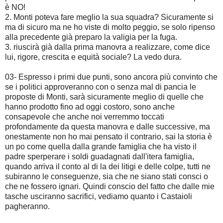
è NO!
2. Monti poteva fare meglio la sua squadra? Sicuramente si
ma di sicuro ma ne ho viste di molto peggio, se solo ripenso
alla precedente già preparo la valigia per la fuga.
3. riuscirà già dalla prima manovra a realizzare, come dice
lui, rigore, crescita e equità sociale? La vedo dura.
03- Espresso i primi due punti, sono ancora più convinto che
se i politici approveranno con o senza mal di pancia le
proposte di Monti, sarà sicuramente meglio di quelle che
hanno prodotto fino ad oggi costoro, sono anche
consapevole che anche noi verremmo toccati
profondamente da questa manovra e dalle successive, ma
onestamente non ho mai pensato il contrario, sai la storia è
un po come quella dalla grande famiglia che ha visto il
padre sperperare i soldi guadagnati dall'itera famiglia,
quando arriva il conto al di la dei litigi e delle colpe, tutti ne
subiranno le conseguenze, sia che ne siano stati consci o
che ne fossero ignari. Quindi conscio del fatto che dalle mie
tasche usciranno sacrifici, vediamo quanto i Castaioli
pagheranno.