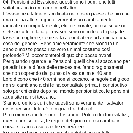
04. Pensioni ed Evasione, questi sono i punti che tutti
sottolineano in un modo o nell'altro.
L'evasione è talmete ramificata nel nostro paese che più che
una caccia alle streghe ci vorrebbe un cambiamento
radicale di comportamento, etico e morale, non so se ve ne
siete accorti in Italia gli evasori sono un mito e chi paga le
tasse un coglione, come si fa a combattere ad armi pari una
cosa del genere.. Pensiamo veramente che Monti in un
anno e mezzo possa risolvere un mal costume così
profondo? Mi accontenterei di qualche passo avanti.
Per quando riguarda le Pensioni, quelli che si spacciano per
paladini della difesa delle medesime, fanno ragionamenti
che non coprendo dal punto di vista dei miei 40 anni.
Loro dicono che i 40 anni non si toccano, le regole del gioco
non si cambiano a chi le ha contrattate prima, il contributivo
solo per chi entra dopo nel mondo pensionistico, le pensioni
acquisite non si toccano..
Siamo proprio sicuri che questi sono veramente i salvatori
delle pensioni future? Io o qualche dubbio!
Più o meno sono le storie che fanno i Politici dei loro vitalizi,
questo non si tocca, le regole del gioco non si cambia in
corsa, si cambia solo a che entrerà, ecc...
Io dico che bisogna passare al contributivo per tutti,