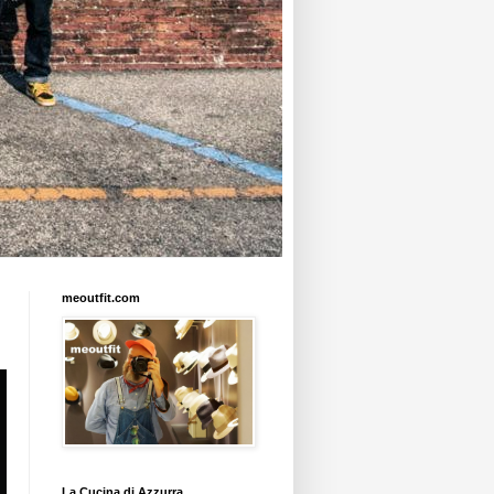
meoutfit.com
La Cucina di Azzurra