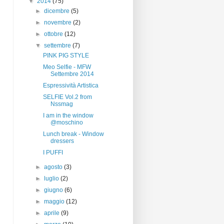
▼
2014
(75)
►
dicembre
(5)
►
novembre
(2)
►
ottobre
(12)
▼
settembre
(7)
PINK PIG STYLE
Meo Selfie - MFW
Settembre 2014
Espressività Artistica
SELFIE Vol.2 from
Nssmag
I am in the window
@moschino
Lunch break - Window
dressers
I PUFFI
►
agosto
(3)
►
luglio
(2)
►
giugno
(6)
►
maggio
(12)
►
aprile
(9)