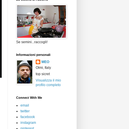
Se semini...raccogli!
Informazioni personali
MEO
Olmi, Italy
top sicret
Visualizza il mio
profilo completo
Connect With Me
email
twitter
facebook
instagram
pinterest