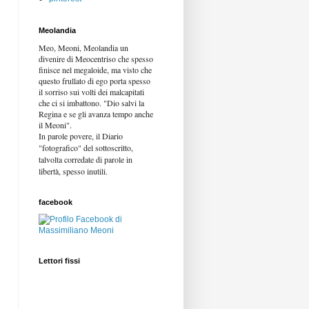
Meolandia
Meo, Meoni, Meolandia un
divenire di Meocentriso che spesso
finisce nel megaloide, ma visto che
questo frullato di ego porta spesso
il sorriso sui volti dei malcapitati
che ci si imbattono. "Dio salvi la
Regina e se gli avanza tempo anche
il Meoni".
In parole povere, il Diario
"fotografico" del sottoscritto,
talvolta corredate di parole in
libertà,
spesso inutili.
facebook
Lettori fissi