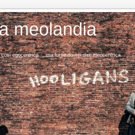
da meolandia
 così egocentrica.... ma forse dovrei dire meocentrica.