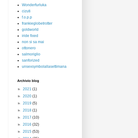
Wonderfurluka
cizuti
f.o.p.p
frankieglobetrotter
goldworld
iride fixed
non si sa mai
ottonero
salmoriglio
sanforized
unsexsymbolallasettimana
Archivio blog
►
2021
(1)
►
2020
(1)
►
2019
(5)
►
2018
(1)
►
2017
(10)
►
2016
(32)
►
2015
(53)