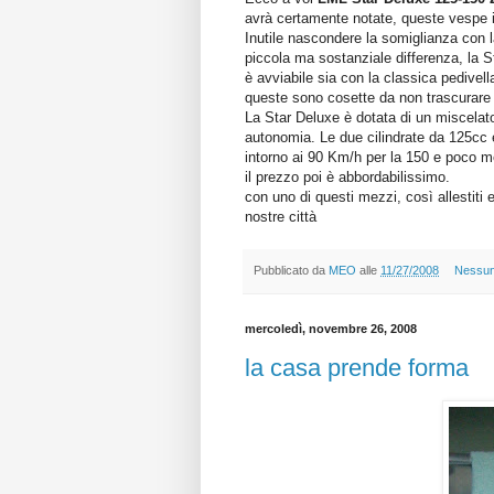
avrà certamente notate, queste vespe 
Inutile nascondere la somiglianza con
piccola ma sostanziale differenza, la 
è avviabile sia con la classica pedivel
queste sono cosette da non trascurare 
La Star Deluxe è dotata di un miscelato
autonomia. Le due cilindrate da 125cc
intorno ai 90 Km/h per la 150 e poco me
il prezzo poi è abbordabilissimo.
con uno di questi mezzi, così allestiti 
nostre città
Pubblicato da
MEO
alle
11/27/2008
Nessu
mercoledì, novembre 26, 2008
la casa prende forma