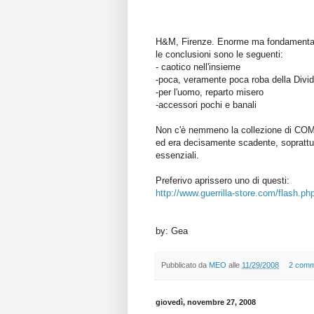
H&M, Firenze. Enorme ma fondamentalmen
le conclusioni sono le seguenti:
- caotico nell'insieme
-poca, veramente poca roba della Divide
-per l'uomo, reparto misero
-accessori pochi e banali
Non c'è nemmeno la collezione di 
ed era decisamente scadente, soprattut
essenziali.
Preferivo aprissero uno di questi:
http://www.guerrilla-store
.com/flash.ph
by: Gea
Pubblicato da
MEO
alle
11/29/2008
2 comm
giovedì, novembre 27, 2008