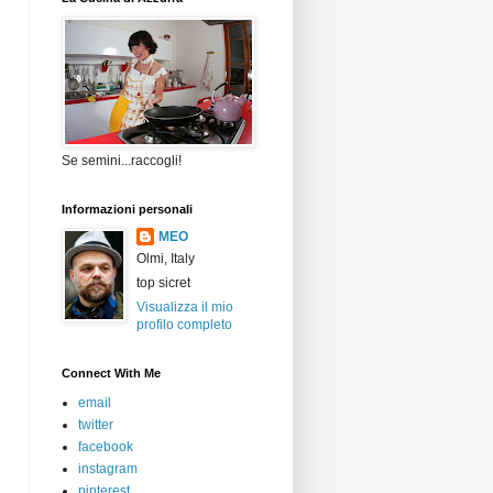
Se semini...raccogli!
Informazioni personali
MEO
Olmi, Italy
top sicret
Visualizza il mio
profilo completo
Connect With Me
email
twitter
facebook
instagram
pinterest