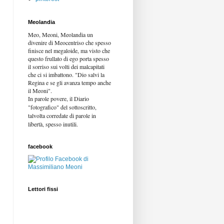
Meolandia
Meo, Meoni, Meolandia un
divenire di Meocentriso che spesso
finisce nel megaloide, ma visto che
questo frullato di ego porta spesso
il sorriso sui volti dei malcapitati
che ci si imbattono. "Dio salvi la
Regina e se gli avanza tempo anche
il Meoni".
In parole povere, il Diario
"fotografico" del sottoscritto,
talvolta corredate di parole in
libertà,
spesso inutili.
facebook
Lettori fissi