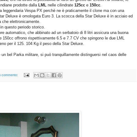
indiane prodotte dalla
LML
nelle cilindrate
125cc
e
150cc
.
 la leggendaria Vespa PX perchè ne è praticamente il clone ma con una
Star Deluxe è omologata Euro 3. La scocca della Star Deluxe è in acciaio ed
la che elettronicamente.
in questo periodo storico.
re automatico, che abbinato ad un serbatoio di 8 litri assicura una buona
 e 150cc offrono rispettivamente 6.5 e 7.7 CV che spingono le due LML
no per il 125. 104 Kg il peso della Star Deluxe.
e un bel Parka militare, si può tranquillamente distinguersi nel caos delle
n commento: