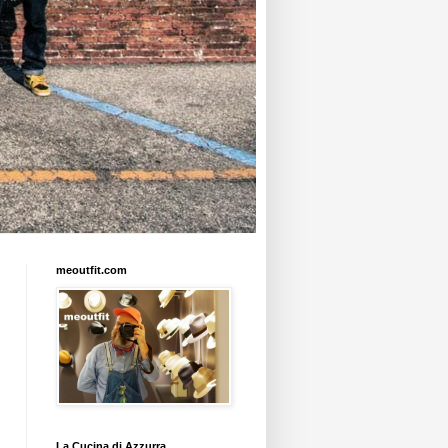
meoutfit.com
La Cucina di Azzurra