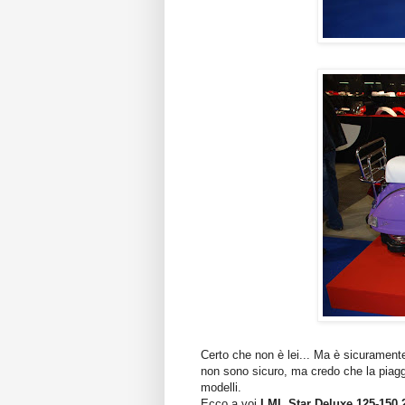
Certo che non è lei... Ma è sicuramente
non sono sicuro, ma credo che la piaggi
modelli.
Ecco a voi
LML Star Deluxe 125-150 