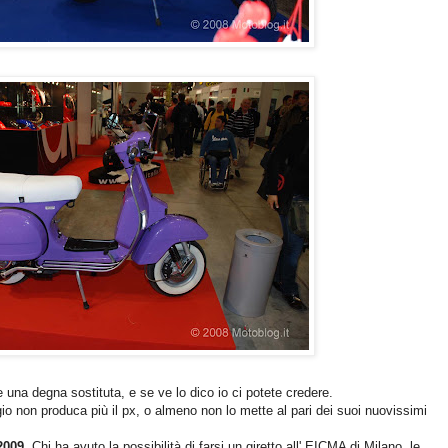
 una degna sostituta, e se ve lo dico io ci potete credere.
o non produca più il px, o almeno non lo mette al pari dei suoi nuovissimi
2009,
Chi ha avuto la possibilità di farsi un giretto all' EICMA di Milano, le