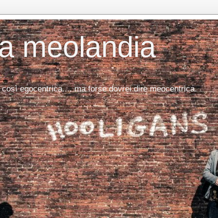
da meolandia
 così egocentrica.... ma forse dovrei dire meocentrica.