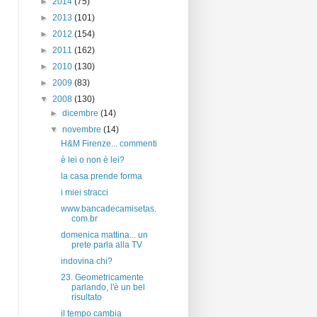
►
2014
(75)
►
2013
(101)
►
2012
(154)
►
2011
(162)
►
2010
(130)
►
2009
(83)
▼
2008
(130)
►
dicembre
(14)
▼
novembre
(14)
H&M Firenze... commenti
è lei o non è lei?
la casa prende forma
i miei stracci
www.bancadecamisetas.
com.br
domenica mattina... un
prete parla alla TV
indovina chi?
23. Geometricamente
parlando, l'è un bel
risultato
il tempo cambia