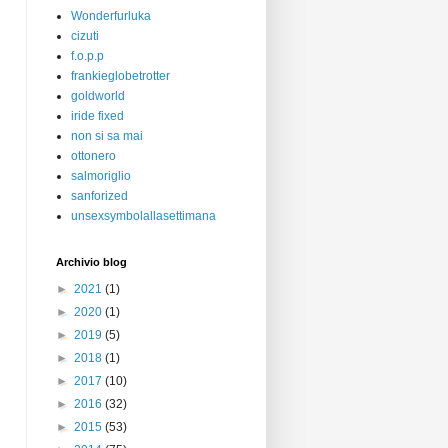
Wonderfurluka
cizuti
f.o.p.p
frankieglobetrotter
goldworld
iride fixed
non si sa mai
ottonero
salmoriglio
sanforized
unsexsymbolallasettimana
Archivio blog
►
2021
(1)
►
2020
(1)
►
2019
(5)
►
2018
(1)
►
2017
(10)
►
2016
(32)
►
2015
(53)