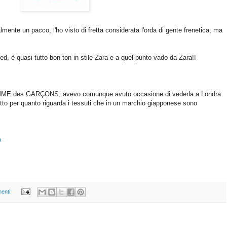
te un pacco, l'ho visto di fretta considerata l'orda di gente frenetica, ma
d, è quasi tutto bon ton in stile Zara e a quel punto vado da Zara!!
COMME des GARÇONS
, avevo comunque avuto occasione di vederla a Londra
to per quanto riguarda i tessuti che in un marchio giapponese sono
p
enti: