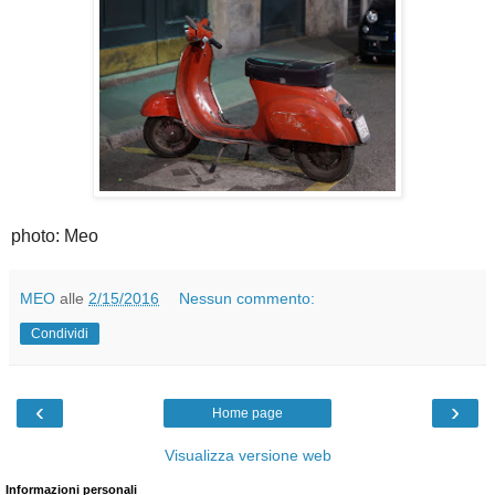
photo: Meo
MEO
alle
2/15/2016
Nessun commento:
Condividi
‹
›
Home page
Visualizza versione web
Informazioni personali