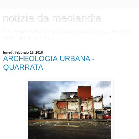
notizie da meolandia
l'informazione non è mai stata così egocentrica.... ma forse
dovrei dire meocentrica.
lunedì, febbraio 15, 2016
ARCHEOLOGIA URBANA -
QUARRATA