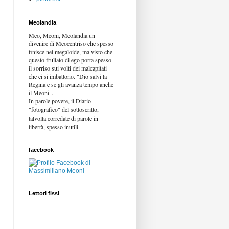
Meolandia
Meo, Meoni, Meolandia un
divenire di Meocentriso che spesso
finisce nel megaloide, ma visto che
questo frullato di ego porta spesso
il sorriso sui volti dei malcapitati
che ci si imbattono. "Dio salvi la
Regina e se gli avanza tempo anche
il Meoni".
In parole povere, il Diario
"fotografico" del sottoscritto,
talvolta corredate di parole in
libertà,
spesso inutili.
facebook
Lettori fissi