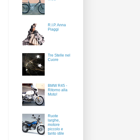
R.I.P. Anna
Piaggi
Tre Stelle nel
Cuore
BMW R45 -
Ritorno alla
Moto!
Ruote
larghe,
motore
piccolo e
tanto stile