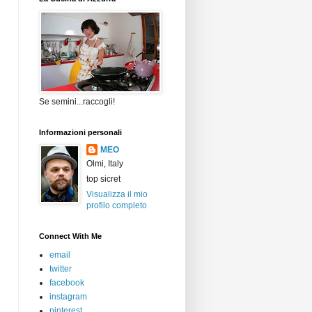
Se semini...raccogli!
Informazioni personali
MEO
Olmi, Italy
top sicret
Visualizza il mio
profilo completo
Connect With Me
email
twitter
facebook
instagram
pinterest