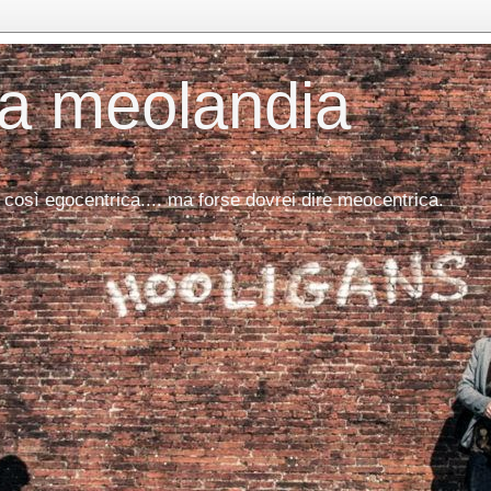
da meolandia
 così egocentrica.... ma forse dovrei dire meocentrica.