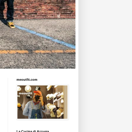
meoutfit.com
La Cucina di Azzurra