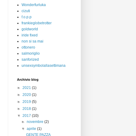
Wonderfurluka
cizuti
f.o.p.p
frankieglobetrotter
goldworld
iride fixed
non si sa mai
ottonero
salmoriglio
sanforized
unsexsymbolallasettimana
Archivio blog
►
2021
(1)
►
2020
(1)
►
2019
(5)
►
2018
(1)
▼
2017
(10)
►
novembre
(2)
▼
aprile
(1)
GENTE PAZZA