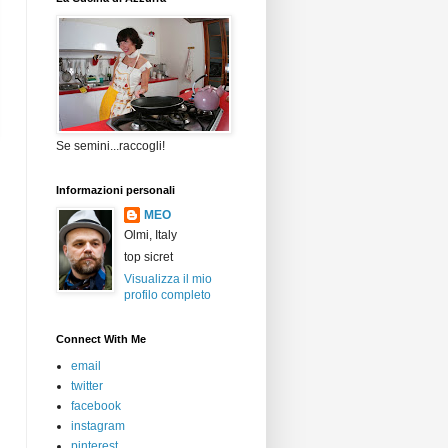
Se semini...raccogli!
Informazioni personali
MEO
Olmi, Italy
top sicret
Visualizza il mio
profilo completo
Connect With Me
email
twitter
facebook
instagram
pinterest