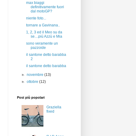
max biaggi
definitivamente fuori
dal motoGP?
niente foto...
tornare a Gavinana..
1, 2, 3 ed il Meo su da
se....più Azzù e Mia
sono veramente un
pazzoide
il santone detto barabba
2
il santone detto barabba
►
novembre
(13)
►
ottobre
(12)
Post più popolari
Graziella
fixed