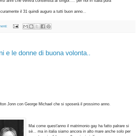
si anni che veniva consentita ai singol..... per noi in Italia pura
curamente il 31 quindi auguro a tutti buon anno...
enti:
i e le donne di buona volonta..
ton Jonn con George Michael che si sposerà il prossimo anno.
Mai come quest'anno il matrimonio gay ha fatto palrare si
sè... ma in italia siamo ancora in alto mare anche solo per