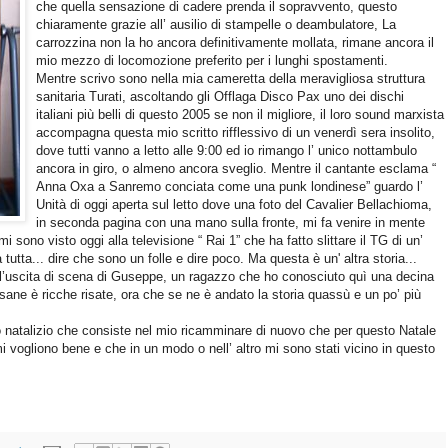
che quella sensazione di cadere prenda il sopravvento, questo
chiaramente grazie all’ ausilio di stampelle o deambulatore, La
carrozzina non la ho ancora definitivamente mollata, rimane ancora il
mio mezzo di locomozione preferito per i lunghi spostamenti.
Mentre scrivo sono nella mia cameretta della meravigliosa struttura
sanitaria Turati, ascoltando gli Offlaga Disco Pax uno dei dischi
italiani più belli di questo 2005 se non il migliore, il loro sound marxista
accompagna questa mio scritto rifflessivo di un venerdì sera insolito,
dove tutti vanno a letto alle 9:00 ed io rimango l’ unico nottambulo
ancora in giro, o almeno ancora sveglio. Mentre il cantante esclama “
Anna Oxa a Sanremo conciata come una punk londinese” guardo l’
Unità di oggi aperta sul letto dove una foto del Cavalier Bellachioma,
in seconda pagina con una mano sulla fronte, mi fa venire in mente
sono visto oggi alla televisione “ Rai 1” che ha fatto slittare il TG di un’
tutta... dire che sono un folle e dire poco. Ma questa è un' altra storia...
e l’uscita di scena di Guseppe, un ragazzo che ho conosciuto quì una decina
e sane è ricche risate, ora che se ne è andato la storia quassù e un po’ più
 natalizio che consiste nel mio ricamminare di nuovo che per questo Natale
mi vogliono bene e che in un modo o nell’ altro mi sono stati vicino in questo