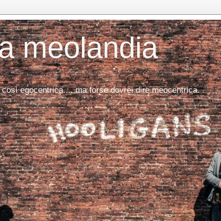
da meolandia
 così egocentrica.... ma forse dovrei dire meocentrica.