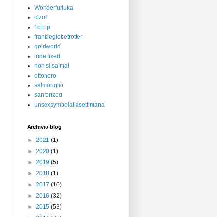
Wonderfurluka
cizuti
f.o.p.p
frankieglobetrotter
goldworld
iride fixed
non si sa mai
ottonero
salmoriglio
sanforized
unsexsymbolallasettimana
Archivio blog
►
2021
(1)
►
2020
(1)
►
2019
(5)
►
2018
(1)
►
2017
(10)
►
2016
(32)
►
2015
(53)