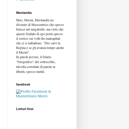
Meolandia
Meo, Meoni, Meolandia un
divenire di Meocentriso che spesso
finisce nel megaloide, ma visto che
questo frullato di ego porta spesso
il sorriso sui volti dei malcapitati
che ci si imbattono. "Dio salvi la
Regina e se gli avanza tempo anche
il Meoni".
In parole povere, il Diario
"fotografico" del sottoscritto,
talvolta corredate di parole in
libertà,
spesso inutili.
facebook
Lettori fissi