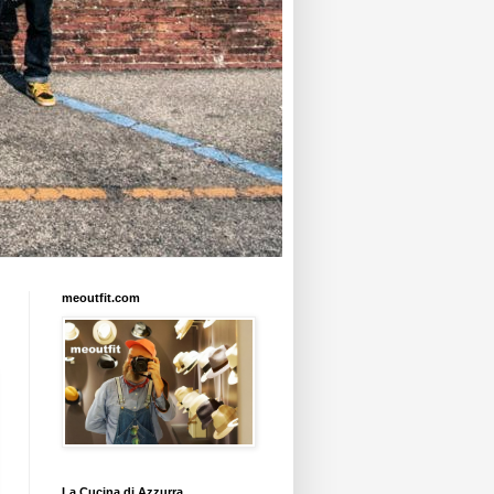
meoutfit.com
La Cucina di Azzurra