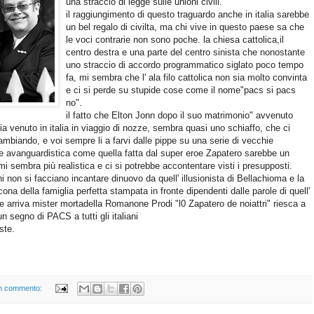
una straccio di legge sulle unioni civili.
il raggiungimento di questo traguardo anche in italia sarebbe
un bel regalo di civilta, ma chi vive in questo paese sa che
le voci contrarie non sono poche. la chiesa cattolica,il
centro destra e una parte del centro sinista che nonostante
uno straccio di accordo programmatico siglato poco tempo
fa, mi sembra che l' ala filo cattolica non sia molto convinta
e ci si perde su stupide cose come il nome"pacs si pacs
no".
il fatto che Elton Jonn dopo il suo matrimonio" avvenuto
sia venuto in italia in viaggio di nozze, sembra quasi uno schiaffo, che ci
 cambiando, e voi sempre li a farvi dalle pippe su una serie di vecchie
ge avanguardistica come quella fatta dal super eroe Zapatero sarebbe un
i sembra più realistica e ci si potrebbe accontentare visti i presupposti.
ni non si facciano incantare dinuovo da quell' illusionista di Bellachioma e la
'icona della famiglia perfetta stampata in fronte dipendenti dalle parole di quell'
 se arriva mister mortadella Romanone Prodi "l0 Zapatero de noiattri" riesca a
n segno di PACS a tutti gli italiani
ste.
n commento: