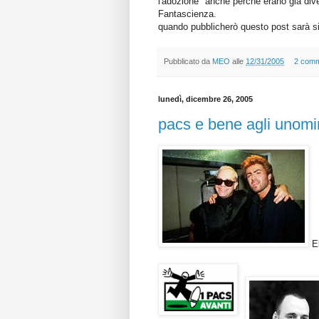
l'adozione" anche perchè erano già diver
Fantascienza.
quando pubblicherò questo post sarà si
Pubblicato da
MEO
alle
12/31/2005
2 comm
lunedì, dicembre 26, 2005
pacs e bene agli unomin
El