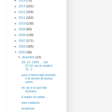
►
2014
(75)
►
2013
(101)
►
2012
(154)
►
2011
(162)
►
2010
(130)
►
2009
(83)
►
2008
(130)
►
2007
(171)
►
2006
(185)
▼
2005
(38)
▼
dicembre
(13)
29- 12- 2005 .... ore
23:32, ma in realtà il
31- 1...
pacs e bene agli unomini
e le donne di buona
volon...
mr. do e le sue foto
iraniane
Il regalo di natale....
meo natalizio
progressi.