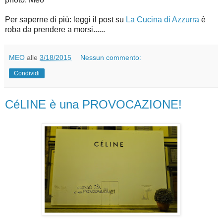
Per saperne di più: leggi il post su
La Cucina di Azzurra
è
roba da prendere a morsi......
MEO
alle
3/18/2015
Nessun commento:
Condividi
CéLINE è una PROVOCAZIONE!