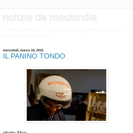
notizie da meolandia
l'informazione non è mai stata così egocentrica.... ma forse
dovrei dire meocentrica.
mercoledì, marzo 18, 2015
IL PANINO TONDO
photo: Meo