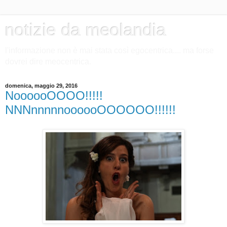
notizie da meolandia
l'informazione non è mai stata così egocentrica.... ma forse
dovrei dire meocentrica.
domenica, maggio 29, 2016
NoooooOOOO!!!!!
NNNnnnnnoooooOOOOOO!!!!!!