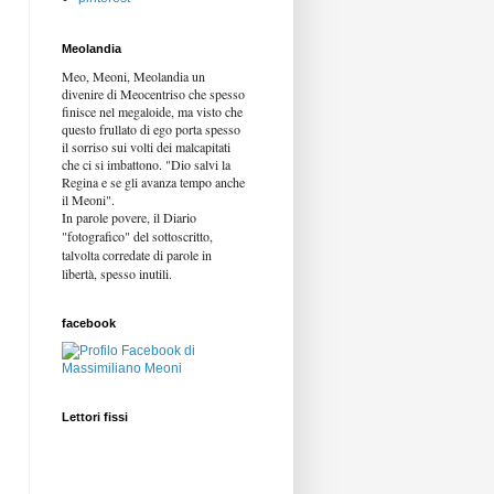
Meolandia
Meo, Meoni, Meolandia un
divenire di Meocentriso che spesso
finisce nel megaloide, ma visto che
questo frullato di ego porta spesso
il sorriso sui volti dei malcapitati
che ci si imbattono. "Dio salvi la
Regina e se gli avanza tempo anche
il Meoni".
In parole povere, il Diario
"fotografico" del sottoscritto,
talvolta corredate di parole in
libertà,
spesso inutili.
facebook
Lettori fissi