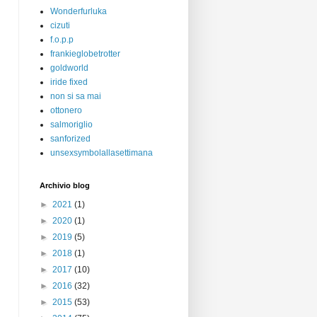
Wonderfurluka
cizuti
f.o.p.p
frankieglobetrotter
goldworld
iride fixed
non si sa mai
ottonero
salmoriglio
sanforized
unsexsymbolallasettimana
Archivio blog
►
2021
(1)
►
2020
(1)
►
2019
(5)
►
2018
(1)
►
2017
(10)
►
2016
(32)
►
2015
(53)