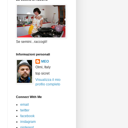
Se semini...raccogli!
Informazioni personali
MEO
Olmi, Italy
top sicret
Visualizza il mio
profilo completo
Connect With Me
email
twitter
facebook
instagram
pinterest