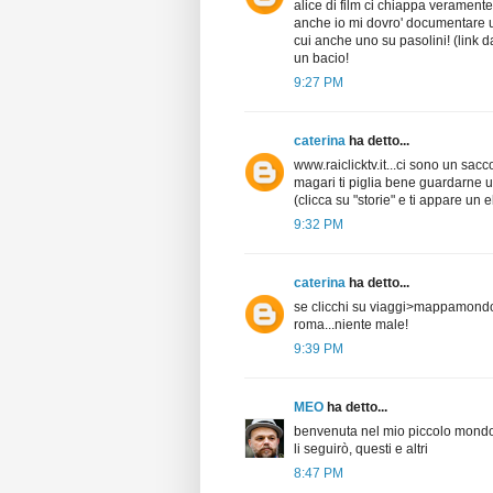
alice di film ci chiappa veramente 
anche io mi dovro' documentare un
cui anche uno su pasolini! (link d
un bacio!
9:27 PM
caterina
ha detto...
www.raiclicktv.it...ci sono un sacc
magari ti piglia bene guardarne u
(clicca su "storie" e ti appare un e
9:32 PM
caterina
ha detto...
se clicchi su viaggi>mappamondo 
roma...niente male!
9:39 PM
MEO
ha detto...
benvenuta nel mio piccolo mondo m
li seguirò, questi e altri
8:47 PM