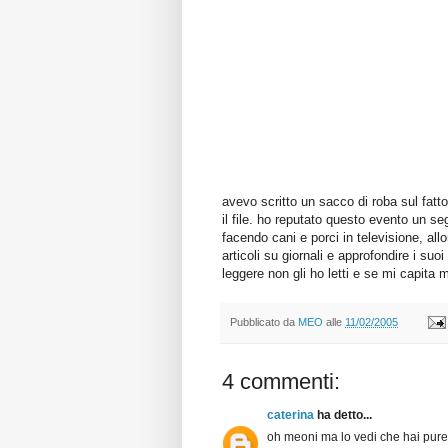
avevo scritto un sacco di roba sul fatt
il file. ho reputato questo evento un se
facendo cani e porci in televisione, all
articoli su giornali e approfondire i s
leggere non gli ho letti e se mi capita 
Pubblicato da
MEO
alle
11/02/2005
4 commenti:
caterina
ha detto...
oh meoni ma lo vedi che hai pure 