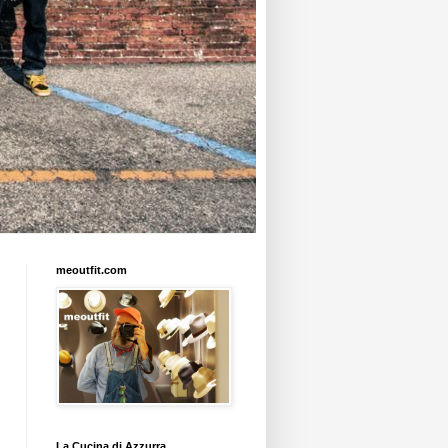
meoutfit.com
La Cucina di Azzurra