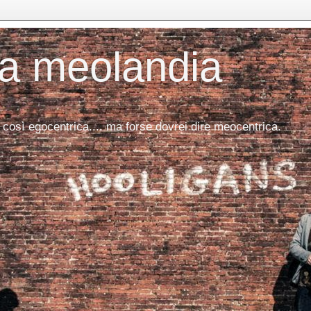
da meolandia
 così egocentrica.... ma forse dovrei dire meocentrica.