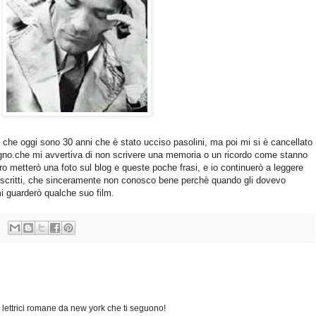
o che oggi sono 30 anni che è stato ucciso pasolini, ma poi mi si è cancellato
gno.c
he mi avvertiva di non scrivere una memoria o un ricordo come sta
nno
oro metterò una foto sul blog e queste poche frasi, e io continuerò a leggere
uoi scritti, che sinceramente non conosco bene perchè quando gli dovevo
mi guarderò qualche suo film.
lettrici romane da new york che ti seguono!