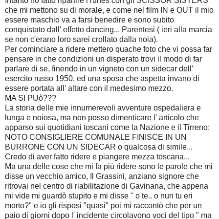
Intanto ho fatto ripartire iTunes con gli SCISSOR SISTERS
che mi mettono su di morale, e come nel film IN e OUT il mio
essere maschio va a farsi benedire e sono subito
conquistato dall' effetto dancing... Parentesi ( ieri alla marcia
se non c'erano loro sarei crollato dalla noia).
Per cominciare a ridere mettero quache foto che vi possa far
pensare in che condizioni un disperato trovi il modo di far
parlare di se, finendo in un vigneto con un sidecar dell'
esercito russo 1950, ed una sposa che aspetta invano di
essere portata all' altare con il medesimo mezzo.
MA SI PUò???
La storia delle mie innumerevoli avventure ospedaliera e
lunga e noiosa, ma non posso dimenticare l' articolo che
apparso sui quotidiani toscani come la Nazione e il Tirreno:
NOTO CONSIGLIERE COMUNALE FINISCE IN UN
BURRONE CON UN SIDECAR o qualcosa di simile...
Credo di aver fatto ridere e piangere mezza toscana...
Ma una delle cose che mi fa più ridere sono le parole che mi
disse un vecchio amico, Il Grassini, anziano signore che
ritrovai nel centro di riabilitazione di Gavinana, che appena
mi vide mi guardò stupito e mi disse " o te.. o nun tu eri
morto?" e io gli risposi "quasi" poi mi raccontò che per un
paio di giorni dopo l' incidente circolavono voci del tipo " ma