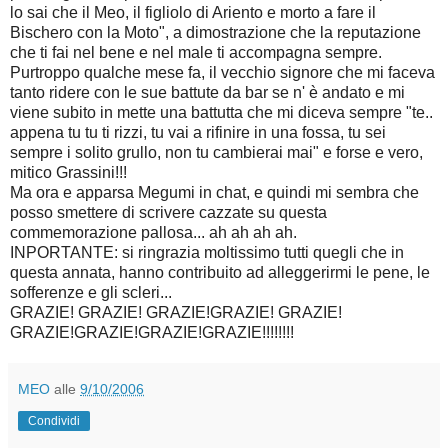
lo sai che il Meo, il figliolo di Ariento e morto a fare il
Bischero con la Moto", a dimostrazione che la reputazione
che ti fai nel bene e nel male ti accompagna sempre.
Purtroppo qualche mese fa, il vecchio signore che mi faceva
tanto ridere con le sue battute da bar se n' è andato e mi
viene subito in mette una battutta che mi diceva sempre "te..
appena tu tu ti rizzi, tu vai a rifinire in una fossa, tu sei
sempre i solito grullo, non tu cambierai mai" e forse e vero,
mitico Grassini!!!
Ma ora e apparsa Megumi in chat, e quindi mi sembra che
posso smettere di scrivere cazzate su questa
commemorazione pallosa... ah ah ah ah.
INPORTANTE: si ringrazia moltissimo tutti quegli che in
questa annata, hanno contribuito ad alleggerirmi le pene, le
sofferenze e gli scleri...
GRAZIE! GRAZIE! GRAZIE!GRAZIE! GRAZIE!
GRAZIE!GRAZIE!GRAZIE!GRAZIE!!!!!!!!
MEO
alle
9/10/2006
Condividi