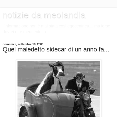
notizie da meolandia
l'informazione non è mai stata così egocentrica.... ma forse
dovrei dire meocentrica.
domenica, settembre 10, 2006
Quel maledetto sidecar di un anno fa...