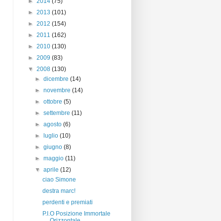
►
2014
(75)
►
2013
(101)
►
2012
(154)
►
2011
(162)
►
2010
(130)
►
2009
(83)
▼
2008
(130)
►
dicembre
(14)
►
novembre
(14)
►
ottobre
(5)
►
settembre
(11)
►
agosto
(6)
►
luglio
(10)
►
giugno
(8)
►
maggio
(11)
▼
aprile
(12)
ciao Simone
destra marc!
perdenti e premiati
P.I.O Posizione Immortale
Orizzontale