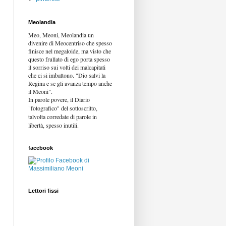
Meolandia
Meo, Meoni, Meolandia un
divenire di Meocentriso che spesso
finisce nel megaloide, ma visto che
questo frullato di ego porta spesso
il sorriso sui volti dei malcapitati
che ci si imbattono. "Dio salvi la
Regina e se gli avanza tempo anche
il Meoni".
In parole povere, il Diario
"fotografico" del sottoscritto,
talvolta corredate di parole in
libertà,
spesso inutili.
facebook
Lettori fissi