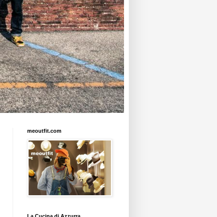
meoutfit.com
La Cucina di Azzurra