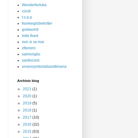
Wonderfurluka
cizuti
f.o.p.p
frankieglobetrotter
goldworld
iride fixed
non si sa mai
ottonero
salmoriglio
sanforized
unsexsymbolallasettimana
Archivio blog
►
2021
(1)
►
2020
(1)
►
2019
(5)
►
2018
(1)
►
2017
(10)
►
2016
(32)
►
2015
(53)