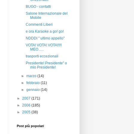
BUGO - contatti
Salone Internazionale del
Mobile
Commenti Liberi
e ora Karaoke a go! go!
NDDDI " ultimo appello"
VOTA! VOTA! VOTA!!!!!
MEO......
trasporti eccezionali
Presidente! Presidente" o
mio Presidente!
►
marzo
(14)
►
febbraio
(11)
►
gennaio
(14)
►
2007
(171)
►
2006
(185)
►
2005
(38)
Post più popolari