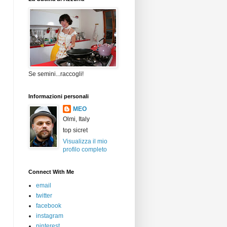
Se semini...raccogli!
Informazioni personali
MEO
Olmi, Italy
top sicret
Visualizza il mio
profilo completo
Connect With Me
email
twitter
facebook
instagram
pinterest