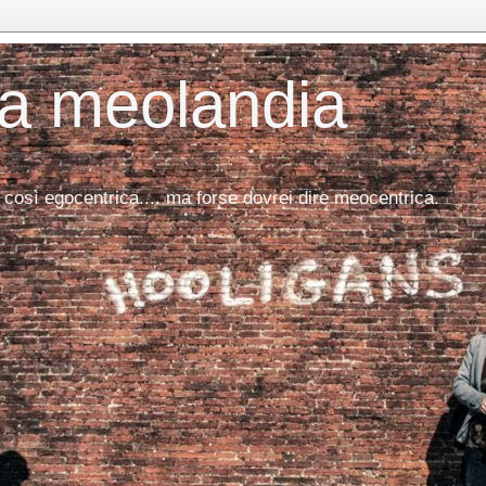
da meolandia
 così egocentrica.... ma forse dovrei dire meocentrica.