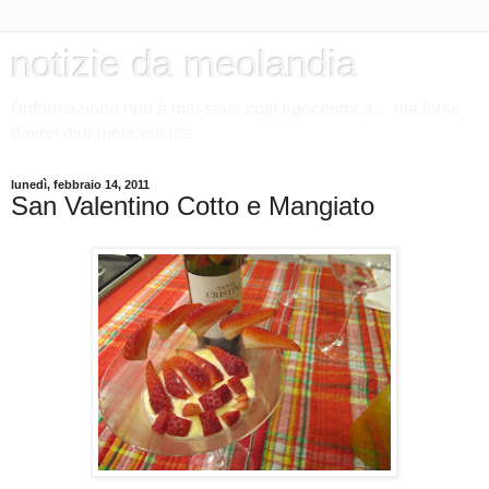
notizie da meolandia
l'informazione non è mai stata così egocentrica.... ma forse
dovrei dire meocentrica.
lunedì, febbraio 14, 2011
San Valentino Cotto e Mangiato