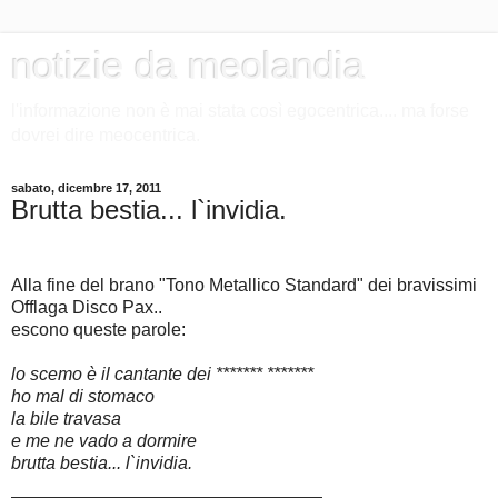
notizie da meolandia
l'informazione non è mai stata così egocentrica.... ma forse
dovrei dire meocentrica.
sabato, dicembre 17, 2011
Brutta bestia... l`invidia.
Alla fine del brano "Tono Metallico Standard" dei bravissimi
Offlaga Disco Pax..
escono queste parole:
lo scemo è il cantante dei ******* *******
ho mal di stomaco
la bile travasa
e me ne vado a dormire
brutta bestia... l`invidia.