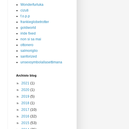
Wonderfurluka
cizuti
f.o.p.p
frankieglobetrotter
goldworld
iride fixed
non si sa mai
ottonero
salmoriglio
sanforized
unsexsymbolallasettimana
Archivio blog
►
2021
(1)
►
2020
(1)
►
2019
(5)
►
2018
(1)
►
2017
(10)
►
2016
(32)
►
2015
(53)