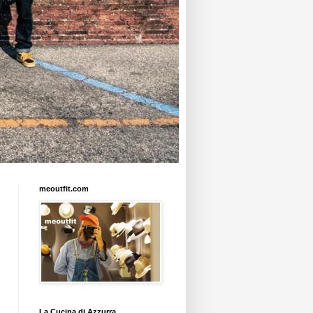
meoutfit.com
La Cucina di Azzurra