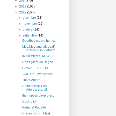
►
2014
(75)
►
2013
(101)
▼
2012
(154)
►
dicembre
(13)
►
novembre
(12)
►
ottobre
(14)
▼
settembre
(14)
Goodbye my old home....
Meo/Meolandia/Meoutfit
sbarcano in Vietnam.
In full effect at MFW
Consigliera da Bagno
GRAZIELLA FLOR
Two DJs - Two stories
That's Amore
Deliri Artistici Post
Adolescenziali
the-impossible-project
Cucino io!
Pedali & Padelle
Classic Clown Mask