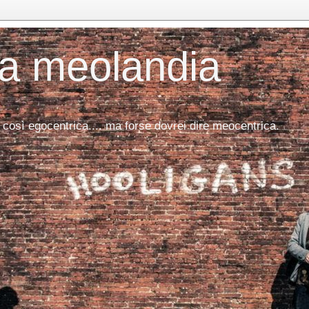
da meolandia
 così egocentrica.... ma forse dovrei dire meocentrica.