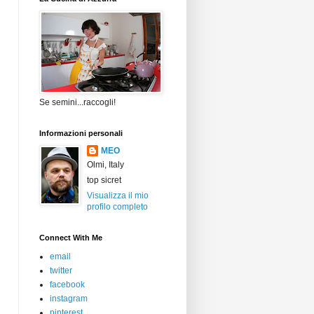
Se semini...raccogli!
Informazioni personali
MEO
Olmi, Italy
top sicret
Visualizza il mio
profilo completo
Connect With Me
email
twitter
facebook
instagram
pinterest