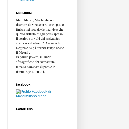
Meolandia
Meo, Meoni, Meolandia un
divenire di Meocentriso che spesso
finisce nel megaloide, ma visto che
questo frullato di ego porta spesso
il sorriso sui volti dei malcapitati
che ci si imbattono. "Dio salvi la
Regina e se gli avanza tempo anche
il Meoni".
In parole povere, il Diario
"fotografico" del sottoscritto,
talvolta corredate di parole in
libertà,
spesso inutili.
facebook
Lettori fissi