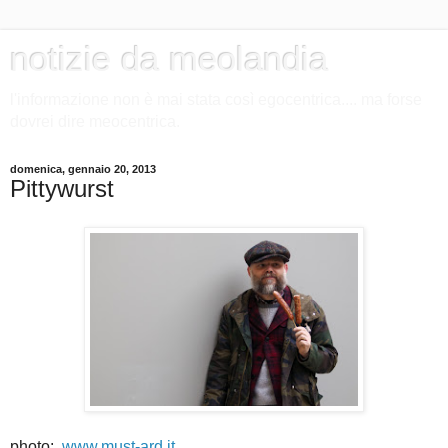
notizie da meolandia
l'informazione non è mai stata così egocentrica.... ma forse
dovrei dire meocentrica.
domenica, gennaio 20, 2013
Pittywurst
photo:
www.must-ard.it