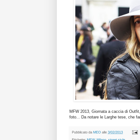
MFW 2013, Giornata a caccia di Outfit
foto... Da notare le Larghe tese, che f
Pubblicato da
MEO
alle
3/02/2013
Etichette:
MFW
,
Milano
,
street style