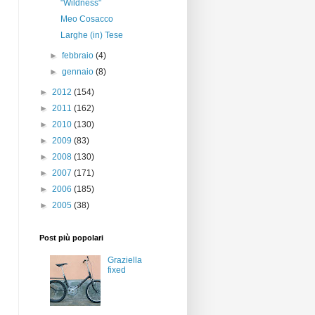
"Wildness"
Meo Cosacco
Larghe (in) Tese
►
febbraio
(4)
►
gennaio
(8)
►
2012
(154)
►
2011
(162)
►
2010
(130)
►
2009
(83)
►
2008
(130)
►
2007
(171)
►
2006
(185)
►
2005
(38)
Post più popolari
Graziella
fixed