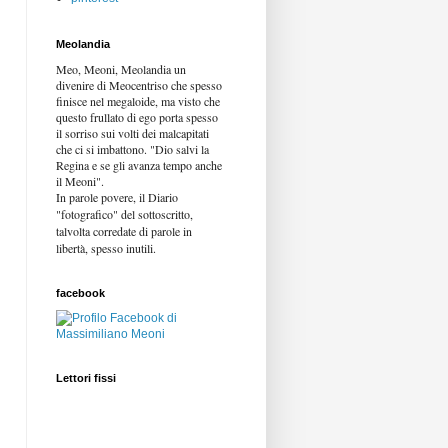
Meolandia
Meo, Meoni, Meolandia un
divenire di Meocentriso che spesso
finisce nel megaloide, ma visto che
questo frullato di ego porta spesso
il sorriso sui volti dei malcapitati
che ci si imbattono. "Dio salvi la
Regina e se gli avanza tempo anche
il Meoni".
In parole povere, il Diario
"fotografico" del sottoscritto,
talvolta corredate di parole in
libertà,
spesso inutili.
facebook
Lettori fissi