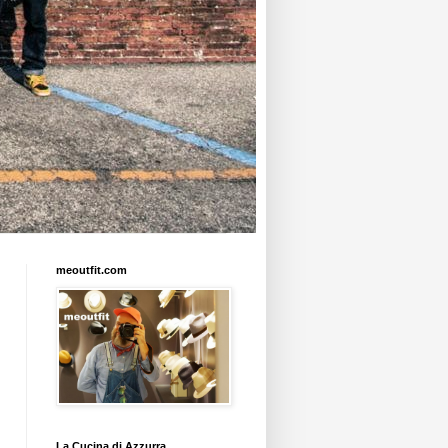
meoutfit.com
La Cucina di Azzurra