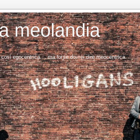
da meolandia
 così egocentrica.... ma forse dovrei dire meocentrica.