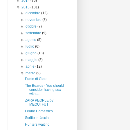
►
2014
(75)
▼
2013
(101)
►
dicembre
(12)
►
novembre
(8)
►
ottobre
(7)
►
settembre
(9)
►
agosto
(5)
►
luglio
(6)
►
giugno
(13)
►
maggio
(8)
►
aprile
(12)
▼
marzo
(9)
Punto di Clore
The Beards - You should
consider having sex
with a...
ZARA PEOPLE by
MEOUTFUT
Leone Domestico
Scritto in faccia
Hunters waiting