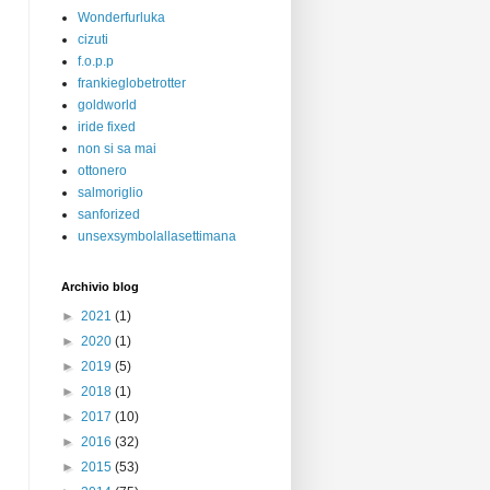
Wonderfurluka
cizuti
f.o.p.p
frankieglobetrotter
goldworld
iride fixed
non si sa mai
ottonero
salmoriglio
sanforized
unsexsymbolallasettimana
Archivio blog
►
2021
(1)
►
2020
(1)
►
2019
(5)
►
2018
(1)
►
2017
(10)
►
2016
(32)
►
2015
(53)