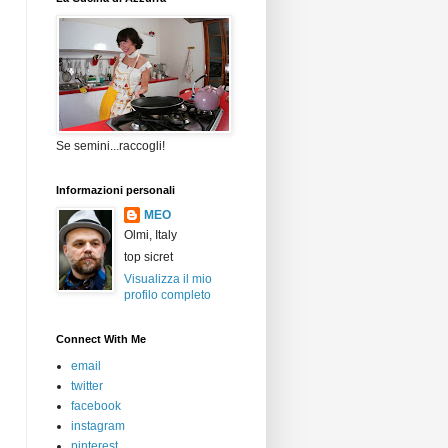
Se semini...raccogli!
Informazioni personali
MEO
Olmi, Italy
top sicret
Visualizza il mio
profilo completo
Connect With Me
email
twitter
facebook
instagram
pinterest