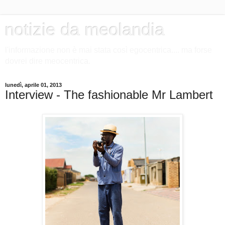
notizie da meolandia
l'informazione non è mai stata così egocentrica.... ma forse
dovrei dire meocentrica.
lunedì, aprile 01, 2013
Interview - The fashionable Mr Lambert