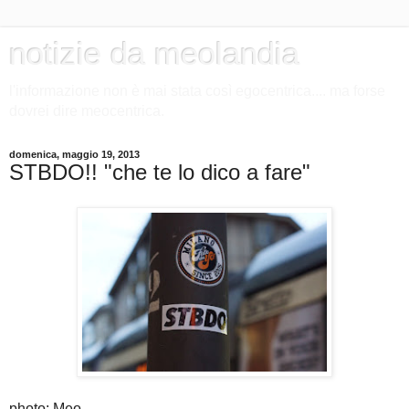
notizie da meolandia
l'informazione non è mai stata così egocentrica.... ma forse
dovrei dire meocentrica.
domenica, maggio 19, 2013
STBDO!! "che te lo dico a fare"
photo: Meo