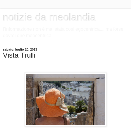
notizie da meolandia
l'informazione non è mai stata così egocentrica.... ma forse
dovrei dire meocentrica.
sabato, luglio 20, 2013
Vista Trulli