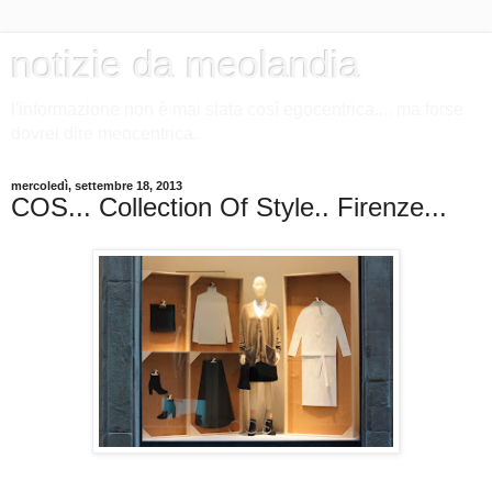
notizie da meolandia
l'informazione non è mai stata così egocentrica.... ma forse
dovrei dire meocentrica.
mercoledì, settembre 18, 2013
COS... Collection Of Style.. Firenze...