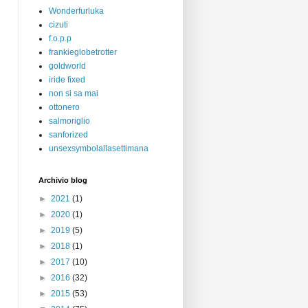
Wonderfurluka
cizuti
f.o.p.p
frankieglobetrotter
goldworld
iride fixed
non si sa mai
ottonero
salmoriglio
sanforized
unsexsymbolallasettimana
Archivio blog
►
2021
(1)
►
2020
(1)
►
2019
(5)
►
2018
(1)
►
2017
(10)
►
2016
(32)
►
2015
(53)