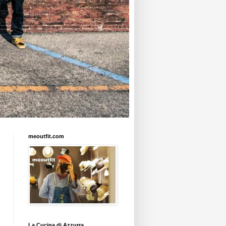
meoutfit.com
La Cucina di Azzurra