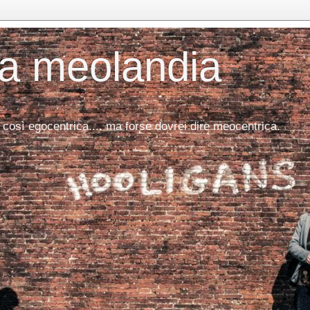
da meolandia
 così egocentrica.... ma forse dovrei dire meocentrica.