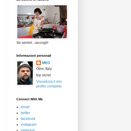
Se semini...raccogli!
Informazioni personali
MEO
Olmi, Italy
top sicret
Visualizza il mio
profilo completo
Connect With Me
email
twitter
facebook
instagram
pinterest