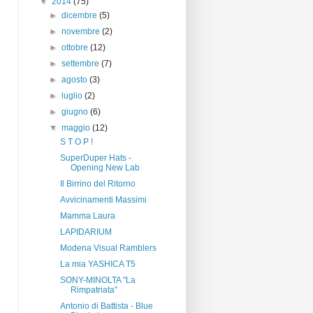
▼
2014
(75)
►
dicembre
(5)
►
novembre
(2)
►
ottobre
(12)
►
settembre
(7)
►
agosto
(3)
►
luglio
(2)
►
giugno
(6)
▼
maggio
(12)
S T O P !
SuperDuper Hats -
Opening New Lab
Il Birrino del Ritorno
Avvicinamenti Massimi
Mamma Laura
LAPIDARIUM
Modena Visual Ramblers
La mia YASHICA T5
SONY-MINOLTA "La
Rimpatriata"
Antonio di Battista - Blue