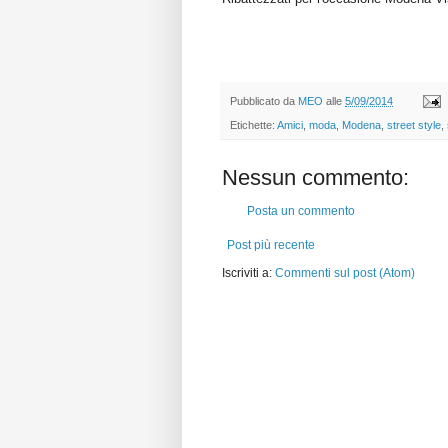
Pubblicato da
MEO
alle
5/09/2014
Etichette:
Amici
,
moda
,
Modena
,
street style
,
Nessun commento:
Posta un commento
Post più recente
Iscriviti a:
Commenti sul post (Atom)