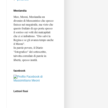
Meolandia
Meo, Meoni, Meolandia un
divenire di Meocentriso che spesso
finisce nel megaloide, ma visto che
questo frullato di ego porta spesso
il sorriso sui volti dei malcapitati
che ci si imbattono. "Dio salvi la
Regina e se gli avanza tempo anche
il Meoni".
In parole povere, il Diario
"fotografico" del sottoscritto,
talvolta corredate di parole in
libertà,
spesso inutili.
facebook
Lettori fissi