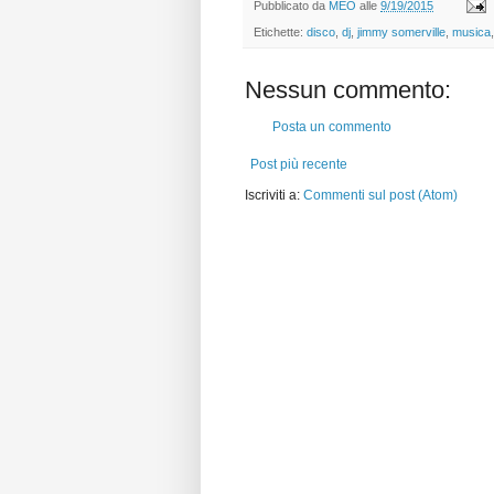
Pubblicato da
MEO
alle
9/19/2015
Etichette:
disco
,
dj
,
jimmy somerville
,
musica
Nessun commento:
Posta un commento
Post più recente
Iscriviti a:
Commenti sul post (Atom)