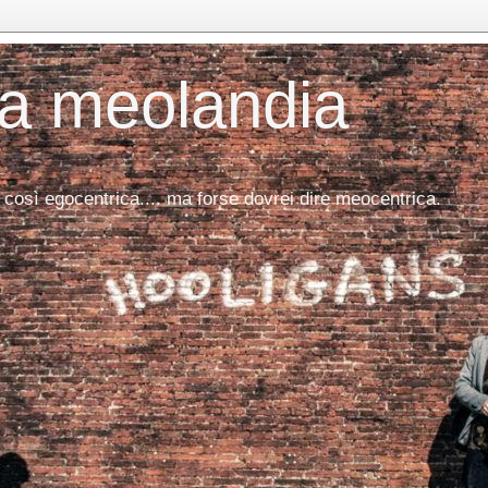
da meolandia
 così egocentrica.... ma forse dovrei dire meocentrica.