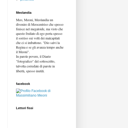
Meolandia
Meo, Meoni, Meolandia un
divenire di Meocentriso che spesso
finisce nel megaloide, ma visto che
questo frullato di ego porta spesso
il sorriso sui volti dei malcapitati
che ci si imbattono. "Dio salvi la
Regina e se gli avanza tempo anche
il Meoni".
In parole povere, il Diario
"fotografico" del sottoscritto,
talvolta corredate di parole in
libertà,
spesso inutili.
facebook
Lettori fissi