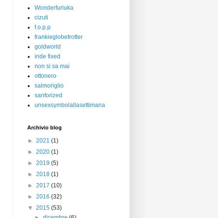
Wonderfurluka
cizuti
f.o.p.p
frankieglobetrotter
goldworld
iride fixed
non si sa mai
ottonero
salmoriglio
sanforized
unsexsymbolallasettimana
Archivio blog
►
2021
(1)
►
2020
(1)
►
2019
(5)
►
2018
(1)
►
2017
(10)
►
2016
(32)
▼
2015
(53)
►
dicembre
(6)