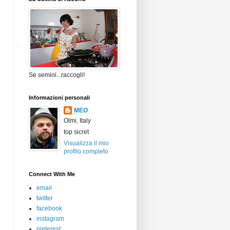
Se semini...raccogli!
Informazioni personali
MEO
Olmi, Italy
top sicret
Visualizza il mio
profilo completo
Connect With Me
email
twitter
facebook
instagram
pinterest