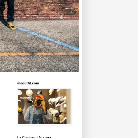
meoutfit.com
La Cucina di Azzurra