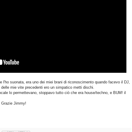
te l'ho suonata, era uno dei miei brani di riconoscimento quando facevo il DJ,
delle mie vite precedenti ero un simpatico metti dischi.
ocale lo permettevano, stoppavo tutto ciò che era house/techno, e BUM! il
 . Grazie Jimmy!