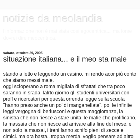
notizie da meolandia
l'informazione non è mai stata così egocentrica.... ma forse
dovrei dire meocentrica.
sabato, ottobre 29, 2005
situazione italiana... e il meo sta male
stando a letto e leggendo un casino, mi rendo acor più conto
che siamo messi male.
oggi scioperano a roma migliaia di sfrattati che tra poco
saranno in srada, lalrto giorno gli studenti universitari con
proff e ricercatori per questa orrenda legge sulla scuola
"hanno preso anche un po' di manganellate". poi le infinite
leggi vergogna di berlusconi e questa maggioranza, la
sinistra che non riesce a stare unita, le mafie che prolificano,
la massaia che non riesce ad arrivare alla fine del mese, e
non solo la massai, i treni fanno schifo pieni di zecce e
cimici. ma ora basta.. troppa merda. voglio pensare ad altro